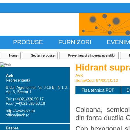
PRODUSE
FURNIZORI
EVENI
Home
Secțiuni produse
Prevenirea și stingerea incendiilor
Hidrant sup
Avk
AVK
Reprezentanță
Seria/Cod: 84/00/10/12
B-dul. Agronomiei, Nr. 8-16 Bl. N.1.3,
Fișă tehnică PDF
D
Ap. 3, Sector 1
Tel: (+4)021-326.50.17
Fax: (+4)021-326.50.18
Coloana, semicoli
http://www.avk.ro
office@avk.ro
din fonta ductil
Cap hexagonal si
Despre