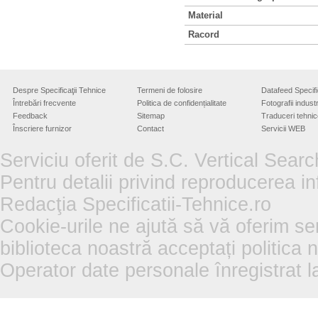
Material
Racord
Despre Specificaţii Tehnice
Termeni de folosire
Datafeed Specifi
Întrebări frecvente
Politica de confidențialitate
Fotografii industr
Feedback
Sitemap
Traduceri tehnic
Înscriere furnizor
Contact
Servicii WEB
Serviciu oferit de S.C. Vertical Sear
Pentru detalii privind reproducerea in
Redacţia Specificatii-Tehnice.ro
Cookie-urile ne ajută să vă oferim se
biblioteca noastră acceptați politica 
Operator date personale înregistra