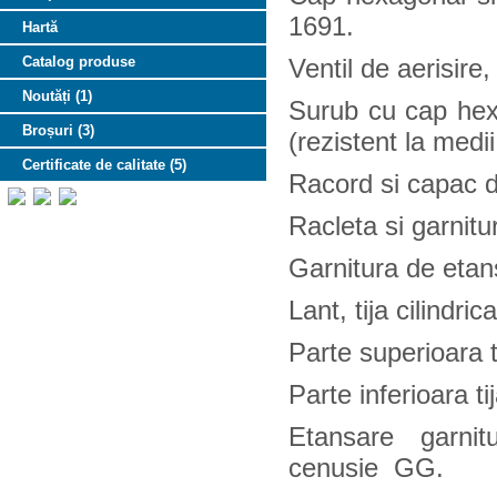
1691.
Hartă
Catalog produse
Ventil de aerisire
Noutăți (1)
Surub cu cap hexa
Broșuri (3)
(rezistent la medii
Certificate de calitate (5)
Racord si capac d
Racleta si garnit
Garnitura de eta
Lant, tija cilindric
Parte superioara t
Parte inferioara t
Etansare garni
cenusie GG.