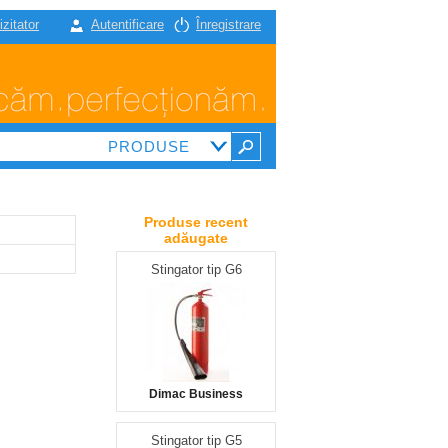
izitator
Autentificare
Înregistrare
Produse recent
adăugate
Stingator tip G6
Dimac Business
Stingator tip G5