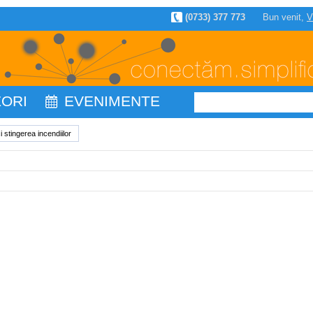
(0733) 377 773
Bun venit,
V
ZORI
EVENIMENTE
 stingerea incendiilor