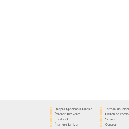
Despre Specificaţii Tehnice
Termeni de folosi
Întrebări frecvente
Politica de confide
Feedback
Sitemap
Înscriere furnizor
Contact