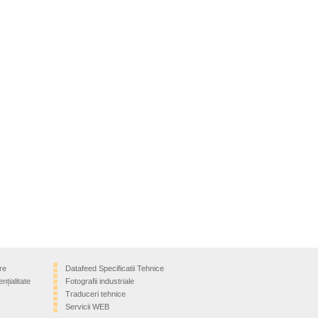
re
Datafeed Specificatii Tehnice
nțialitate
Fotografii industriale
Traduceri tehnice
Servicii WEB