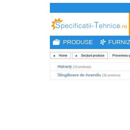
PRODUSE
FURNI
Home
Secțiuni produse
Prevenirea și
Hidranți
(15 produse)
Stingătoare de incendiu
(32 produse)