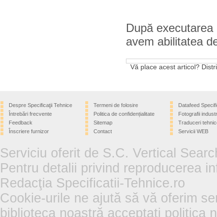
După executarea u
avem abilitatea d
Vă place acest articol? Distri
Despre Specificaţii Tehnice
Termeni de folosire
Datafeed Specifi
Întrebări frecvente
Politica de confidențialitate
Fotografii industr
Feedback
Sitemap
Traduceri tehnic
Înscriere furnizor
Contact
Servicii WEB
Serviciu oferit de S.C. Vertical Sear
Pentru detalii privind reproducerea in
Redacţia Specificatii-Tehnice.ro
Cookie-urile ne ajută să vă oferim se
biblioteca noastră acceptați politica 