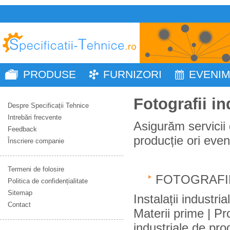
PRODUSE
FURNIZORI
EVENI
Fotografii in
Despre Specificații Tehnice
Intrebări frecvente
Asigurăm servicii 
Feedback
producție ori eve
Înscriere companie
Termeni de folosire
FOTOGRAF
Politica de confidențialitate
Sitemap
Instalații industri
Contact
Materii prime | P
industriale de pro