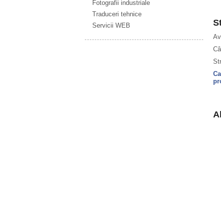
Fotografii industriale
Traduceri tehnice
S
Servicii WEB
Av
Câ
St
Ca
pr
Al