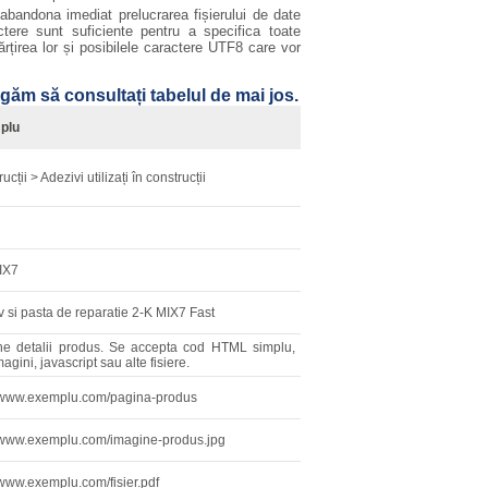
bandona imediat prelucrarea fișierului de date
ere sunt suficiente pentru a specifica toate
rțirea lor și posibilele caractere UTF8 care vor
ugăm să consultați tabelul de mai jos.
plu
ucții > Adezivi utilizați în construcții
IX7
 si pasta de reparatie 2-K MIX7 Fast
ne detalii produs. Se accepta cod HTML simplu,
magini, javascript sau alte fisiere.
//www.exemplu.com/pagina-produs
//www.exemplu.com/imagine-produs.jpg
/www.exemplu.com/fisier.pdf