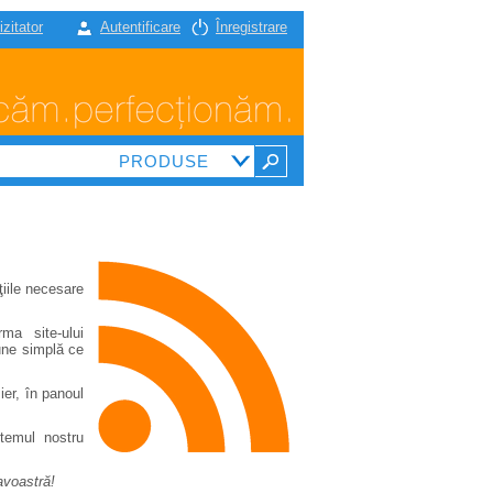
izitator
Autentificare
Înregistrare
ţiile necesare
ma site-ului
une simplă ce
ier, în panoul
stemul nostru
avoastră!