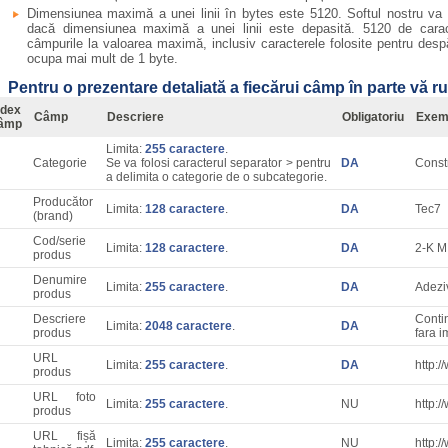
Dimensiunea maximă a unei linii în bytes este 5120. Softul nostru va a
dacă dimensiunea maximă a unei linii este depasită. 5120 de caract
câmpurile la valoarea maximă, inclusiv caracterele folosite pentru despă
ocupa mai mult de 1 byte.
Pentru o prezentare detaliată a fiecărui câmp în parte vă r
ndex
Câmp
Descriere
Obligatoriu
Exem
âmp
Limita:
255 caractere
.
Categorie
Se va folosi caracterul separator > pentru
DA
Constr
a delimita o categorie de o subcategorie.
Producător
Limita:
128 caractere
.
DA
Tec7
(brand)
Cod/serie
Limita:
128 caractere
.
DA
2-K M
produs
Denumire
Limita:
255 caractere
.
DA
Adeziv
produs
Descriere
Conti
Limita:
2048 caractere
.
DA
produs
fara i
URL
Limita:
255 caractere
.
DA
http:
produs
URL foto
Limita:
255 caractere
.
NU
http:
produs
URL fișă
Limita:
255 caractere
.
NU
http:/