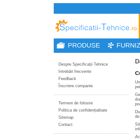
PRODUSE
FURNI
D
Despre Specificații Tehnice
Intrebări frecvente
C
Feedback
Un
Înscriere companie
pe
Ge
du
Termeni de folosire
po
Politica de confidențialitate
Du
de
Sitemap
Si
Contact
in
Ac