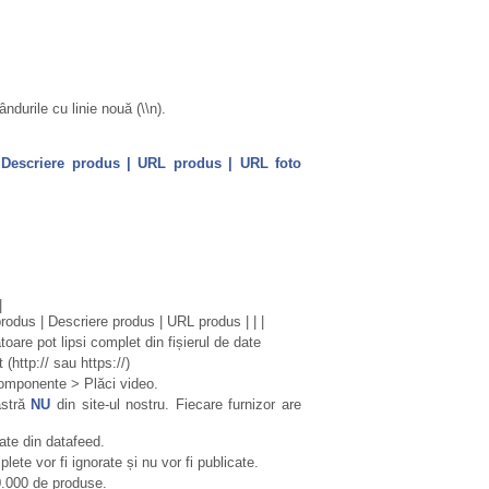
ndurile cu linie nouă (\\n).
| Descriere produs | URL produs | URL foto
|
rodus | Descriere produs | URL produs | | |
are pot lipsi complet din fișierul de date
(http:// sau https://)
Componente > Plăci video.
astră
NU
din site-ul nostru. Fiecare furnizor are
ate din datafeed.
ete vor fi ignorate și nu vor fi publicate.
0.000 de produse.