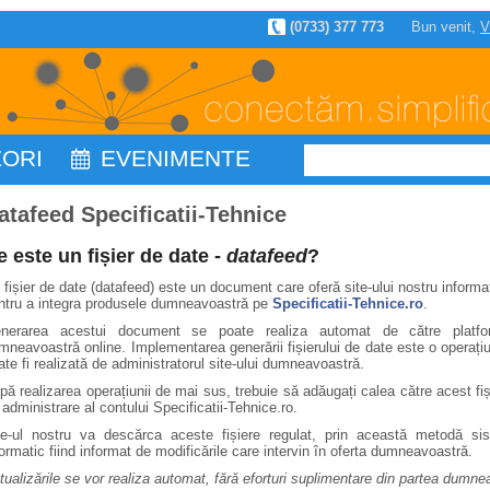
(0733) 377 773
Bun venit,
V
ZORI
EVENIMENTE
atafeed Specificatii-Tehnice
e este un fișier de date -
datafeed
?
 fișier de date (datafeed) este un document care oferă site-ului nostru informa
ntru a integra produsele dumneavoastră pe
Specificatii-Tehnice.ro
.
nerarea acestui document se poate realiza automat de către platfor
mneavoastră online. Implementarea generării fișierului de date este o operați
ate fi realizată de administratorul site-ului dumneavoastră.
pă realizarea operațiunii de mai sus, trebuie să adăugați calea către acest fiș
 administrare al contului Specificatii-Tehnice.ro.
te-ul nostru va descărca aceste fișiere regulat, prin această metodă si
formatic fiind informat de modificările care intervin în oferta dumneavoastră.
tualizările se vor realiza automat, fără eforturi suplimentare din partea dumne