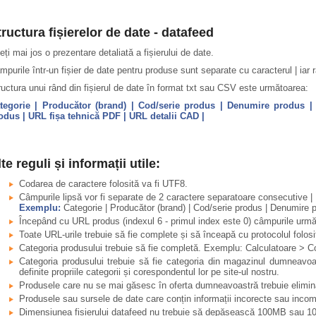
tructura fișierelor de date - datafeed
eți mai jos o prezentare detaliată a fișierului de date.
mpurile într-un fișier de date pentru produse sunt separate cu caracterul | iar râ
ructura unui rând din fișierul de date în format txt sau CSV este următoarea:
tegorie | Producător (brand) | Cod/serie produs | Denumire produs 
odus | URL fișa tehnică PDF | URL detalii CAD |
te reguli și informații utile:
Codarea de caractere folosită va fi UTF8.
Câmpurile lipsă vor fi separate de 2 caractere separatoare consecutive | 
Exemplu:
Categorie | Producător (brand) | Cod/serie produs | Denumire p
Începând cu URL produs (indexul 6 - primul index este 0) câmpurile următo
Toate URL-urile trebuie să fie complete și să înceapă cu protocolul folosit 
Categoria produsului trebuie să fie completă. Exemplu: Calculatoare > 
Categoria produsului trebuie să fie categoria din magazinul dumneavo
definite propriile categorii și corespondentul lor pe site-ul nostru.
Produsele care nu se mai găsesc în oferta dumneavoastră trebuie elimin
Produsele sau sursele de date care conțin informații incorecte sau incompl
Dimensiunea fișierului datafeed nu trebuie să depășească 100MB sau 1