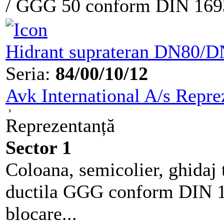
/ GGG 50 conform DIN 1693.
Hidrant suprateran DN80/
Seria:
84/00/10/12
Avk International A/s Repre
Reprezentanță
Sector 1
Coloana, semicolier, ghidaj t
ductila GGG conform DIN 16
blocare...