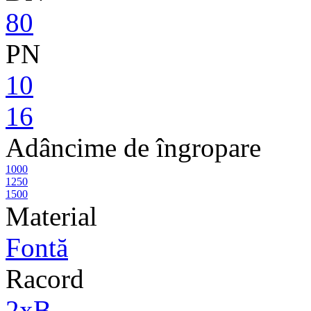
80
PN
10
16
Adâncime de îngropare
1000
1250
1500
Material
Fontă
Racord
2xB