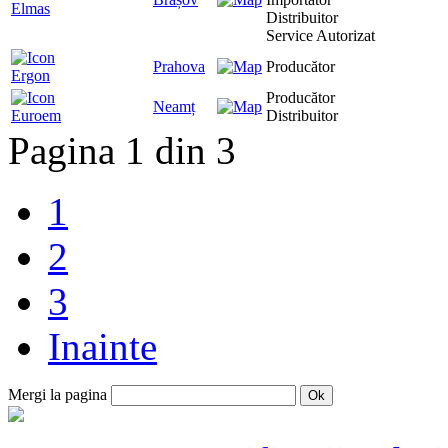
Elmas
Distribuitor
Service Autorizat
Prahova
Producător
Ergon
Producător
Neamț
Euroem
Distribuitor
Pagina 1 din 3
1
2
3
Inainte
Mergi la pagina