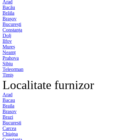
Arad
Bacău
Brăila
Brașov
București
Constanța
Dolj
Ilfov
Mureș
Neamț
Prahova
Sibiu
Teleorman
Timiș
Localitate furnizor
Arad
Bacau
Braila
Brasov
Brazi
Bucuresti
Carcea
Chiajna
Constanta