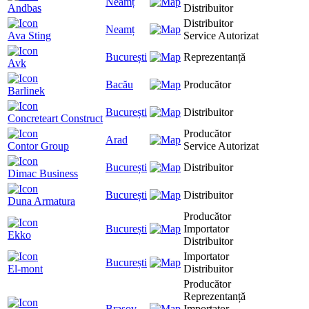
Neamț
Andbas
Distribuitor
Distribuitor
Neamț
Ava Sting
Service Autorizat
București
Reprezentanță
Avk
Bacău
Producător
Barlinek
București
Distribuitor
Concreteart Construct
Producător
Arad
Contor Group
Service Autorizat
București
Distribuitor
Dimac Business
București
Distribuitor
Duna Armatura
Producător
București
Importator
Ekko
Distribuitor
Importator
București
El-mont
Distribuitor
Producător
Reprezentanță
Brașov
Importator