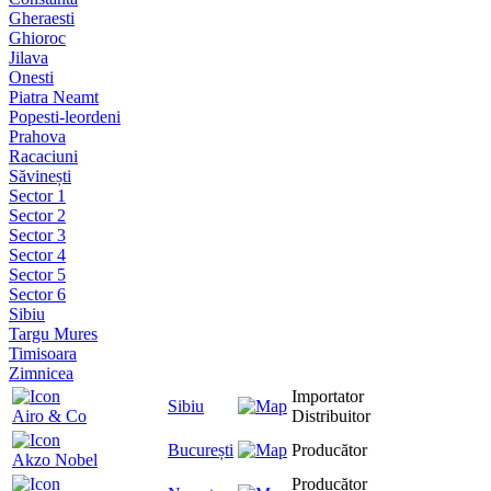
Gheraesti
Ghioroc
Jilava
Onesti
Piatra Neamt
Popesti-leordeni
Prahova
Racaciuni
Săvinești
Sector 1
Sector 2
Sector 3
Sector 4
Sector 5
Sector 6
Sibiu
Targu Mures
Timisoara
Zimnicea
Importator
Sibiu
Airo & Co
Distribuitor
București
Producător
Akzo Nobel
Producător