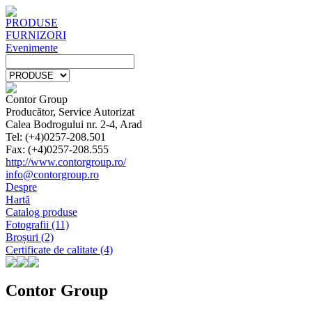
PRODUSE
FURNIZORI
Evenimente
Contor Group
Producător, Service Autorizat
Calea Bodrogului nr. 2-4, Arad
Tel: (+4)0257-208.501
Fax: (+4)0257-208.555
http://www.contorgroup.ro/
info@contorgroup.ro
Despre
Hartă
Catalog produse
Fotografii (11)
Broșuri (2)
Certificate de calitate (4)
Contor Group