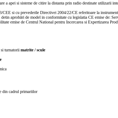
pei si sisteme de citire la distanta prin radio destinate utilizarii inte
CEE si cu prevederile Directivei 2004/22/CE referitoare la instrumente
 detin aprobări de model in conformitate cu legislatia CE emise de: 
bilitate emise de Centrul National pentru Incercarea si Expertizarea 
 si turnatorii
matrite / scule
e
rmica
e din cadrul primariilor