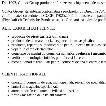
Din 1993, Contor Group produce si furnizeaza echipamente de masurare a a
Contor Group garanteaza conformitatea produselor cu Directiva 75/33/
conformitatea cu cerintele ISO/CEI 17025:2005. Produsele companiei
(Physikalisch-Technische Bundesanstalt) - Germania si avize de pota
ALTE CAPABILITATI TEHNICE:
productie de
piese turnate din alama
productie de de mare precizie
repere din mase plastice
productie, reparatii si modificari de pentru injectie mase plastice
vopsiri în câmp electrostatic
complexe pe masini cu comanda numerica
prelucrari mecanic
verificari metrologice initiale, periodice si la cerere
reconditionari si reabilitari pentru contoare de apa si energie te
CLIENTI TRADITIONALI:
operatori, companii de apa, municipalitati, servicii de specialitat
lanturi de magazine specializate
antreprenori în constructii civile si industriale
firme / magazine de instalatii sanitare