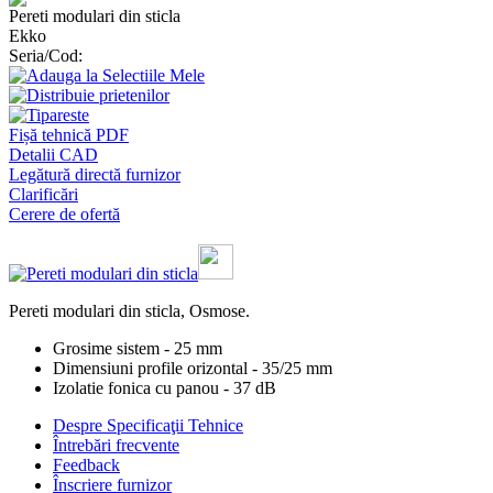
Pereti modulari din sticla
Ekko
Seria/Cod:
Fișă tehnică PDF
Detalii CAD
Legătură directă furnizor
Clarificări
Cerere de ofertă
Pereti modulari din sticla, Osmose.
Grosime sistem - 25 mm
Dimensiuni profile orizontal - 35/25 mm
Izolatie fonica cu panou - 37 dB
Despre Specificaţii Tehnice
Întrebări frecvente
Feedback
Înscriere furnizor