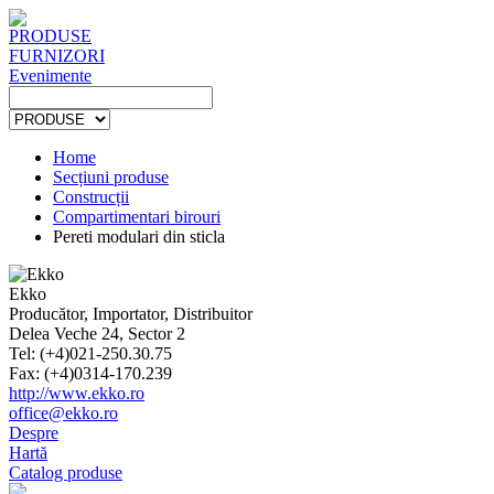
PRODUSE
FURNIZORI
Evenimente
Home
Secțiuni produse
Construcții
Compartimentari birouri
Pereti modulari din sticla
Ekko
Producător, Importator, Distribuitor
Delea Veche 24, Sector 2
Tel: (+4)021-250.30.75
Fax: (+4)0314-170.239
http://www.ekko.ro
office@ekko.ro
Despre
Hartă
Catalog produse