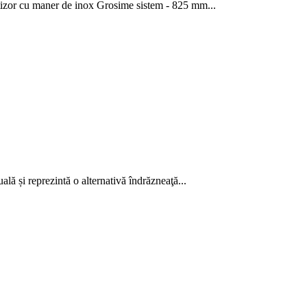
rtizor cu maner de inox Grosime sistem - 825 mm...
lă și reprezintă o alternativă îndrăzneaţă...