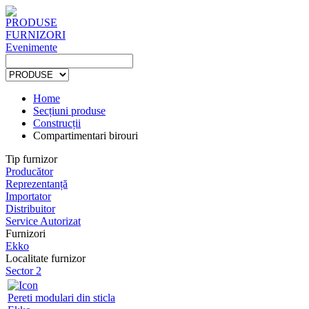
PRODUSE
FURNIZORI
Evenimente
Home
Secțiuni produse
Construcții
Compartimentari birouri
Tip furnizor
Producător
Reprezentanță
Importator
Distribuitor
Service Autorizat
Furnizori
Ekko
Localitate furnizor
Sector 2
Pereti modulari din sticla