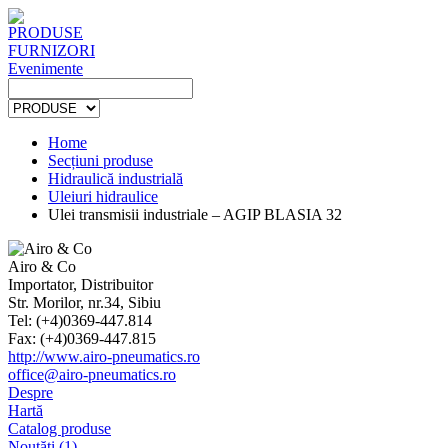
PRODUSE
FURNIZORI
Evenimente
Home
Secțiuni produse
Hidraulică industrială
Uleiuri hidraulice
Ulei transmisii industriale – AGIP BLASIA 32
Airo & Co
Importator, Distribuitor
Str. Morilor, nr.34, Sibiu
Tel: (+4)0369-447.814
Fax: (+4)0369-447.815
http://www.airo-pneumatics.ro
office@airo-pneumatics.ro
Despre
Hartă
Catalog produse
Noutăți (1)