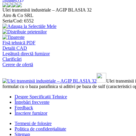
Ulei transmisii industriale – AGIP BLASIA 32
Airo & Co SRL
Seria/Cod: 6552
Fișă tehnică PDF
Detalii CAD
Legătură directă furnizor
Clarificări
Cerere de ofertă
Ulei transmisii
formulat cu o baza parafinica si aditivi pe baza de sulf (caracteristici op
Despre Specificaţii Tehnice
Întrebări frecvente
Feedback
Înscriere furnizor
Termeni de folosire
Politica de confidențialitate
Sitemap