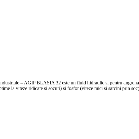
 industriale – AGIP BLASIA 32 este un fluid hidraulic si pentru angrenaj
time la viteze ridicate si socuri) si fosfor (viteze mici si sarcini prin soc