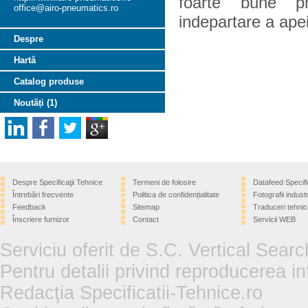
foarte bune pr
office@airo-pneumatics.ro
indepartare a apei
Despre
Hartă
Catalog produse
Noutăți (1)
Despre Specificaţii Tehnice
Termeni de folosire
Datafeed Specifi
Întrebări frecvente
Politica de confidențialitate
Fotografii industr
Feedback
Sitemap
Traduceri tehnic
Înscriere furnizor
Contact
Servicii WEB
Serviciu oferit de S.C. Vertical Sear
Pentru detalii privind reproducerea in
Redacţia Specificatii-Tehnice.ro