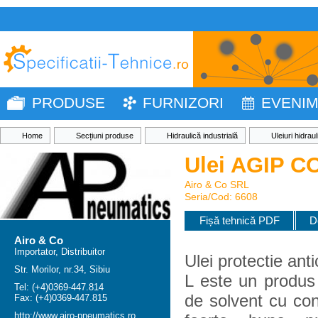
PRODUSE
FURNIZORI
EVENI
Home
Secțiuni produse
Hidraulică industrială
Uleiuri hidraul
Ulei AGIP C
Airo & Co SRL
Seria/Cod: 6608
Fișă tehnică PDF
D
Airo & Co
Importator, Distribuitor
Ulei protectie a
Str. Morilor, nr.34, Sibiu
L este un produs 
Tel: (+4)0369-447.814
de solvent cu co
Fax: (+4)0369-447.815
http://www.airo-pneumatics.ro