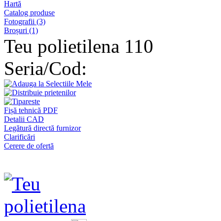
Hartă
Catalog produse
Fotografii (3)
Broșuri (1)
Teu polietilena 110
Seria/Cod:
Fișă tehnică PDF
Detalii CAD
Legătură directă furnizor
Clarificări
Cerere de ofertă