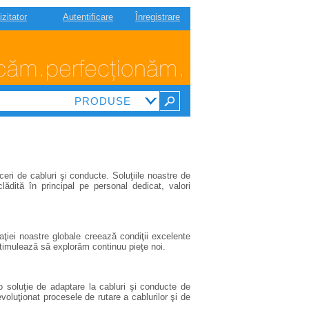
izitator
Autentificare
Înregistrare
ri de cabluri şi conducte. Soluţiile noastre de
ădită în principal pe personal dedicat, valori
aţiei noastre globale creează condiţii excelente
stimulează să explorăm continuu pieţe noi.
soluţie de adaptare la cabluri şi conducte de
voluţionat procesele de rutare a cablurilor şi de