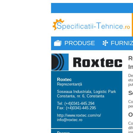
PRODUSE
FURNI
R
I
De
Roxtec
et
Reprezentanță
pu
Soseaua Industriala, Logistic Park
S
Constanta, nr. 6, Constanta
Co
Tel: (+4)0341-445.294
pe
Fax: (+4)0341-445.295
O
http://www.roxtec.com/ro/
info@roxtec.ro
Co
di
in