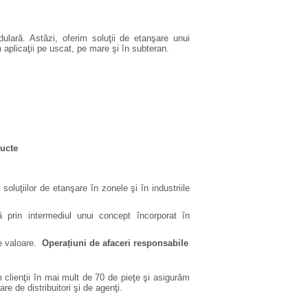
ulară. Astăzi, oferim soluţii de etanşare unui
în aplicaţii pe uscat, pe mare şi în subteran.
ducte
 soluţiilor de etanşare în zonele şi în industriile
ă prin intermediul unui concept încorporat în
 de valoare.
Operațiuni de afaceri responsabile
clienţii în mai mult de 70 de pieţe şi asigurăm
are de distribuitori şi de agenţi.