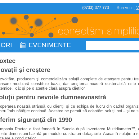
(0733) 377 773
Bun venit,
V
ZORI
EVENIMENTE
oxtec
novaţii şi creştere
zvoltăm, producem şi comercializăm soluţii complete de etanşare pentru trece
anşare modulară constituie baza, dar creșterea noastră sustenabilă este cl
ternice, cât şi pe o atenție clară asupra clieților.
oluţii pentru nevoile dumneavoastră
operarea noastră strânsă cu clienţii şi cu echipa de lucru din cadrul organiz
ntru îmbunătăţire continuă. Acestea ne permit să adaptăm soluţii noi – şi ne 
ferim siguranţă din 1990
mpania Roxtec a fost fondată în Suedia după inventarea Multidiameter™, o 
ferite dimensiuni bazată pe module cu straturi detașabile. Această soluţie a re
stalare a conductelor.