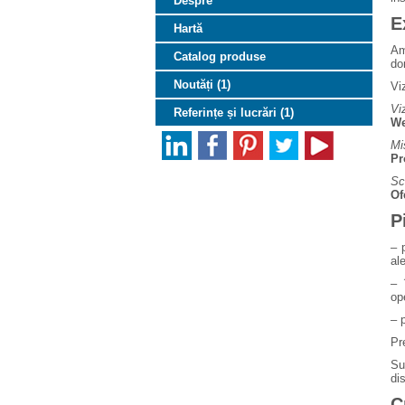
Despre
E
Hartă
Am
Catalog produse
do
Noutăți (1)
Vi
Vi
Referințe și lucrări (1)
We
Mi
Pr
Sc
Of
P
– 
al
– 
op
– 
Pr
Su
dis
C