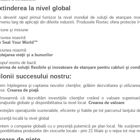
xtinderea la nivel global
 devenit rapid primul furnizor la nivel mondial de soluţii de etanşare mod
meniu larg de aplicaţii din diferite industrii. Produsele Roxtec ofera protecție 
ziune şi misiune
ziunea noastră:
 Seal Your World™
siunea noastră:
otejarea vieţii şi a bunurilor
opul nostru de bază:
erirea de soluţii flexibile şi inovatoare de etanşare pentru cabluri şi con
ilonii succesului nostru:
prin înţelegerea şi captarea nevoilor clienţilor, grăbim dezvoltarea şi utilizarea
ese.
Crearea de piaţă
înseamnă că dezvoltăm investiţiile clienţilor creând o valoare superioar
eraţiunile globale şi disponibilitatea la nivel local.
Crearea de valoare
protejăm operaţiunile sustenabile, eficiente şi fiabile pe tot parcursul lanţului
ezenţă locală la nivel global
ntem o companie globală cu o prezenţă puternică pe plan local. Ne susţinem 
ponibilitatea produselor din stocurile locale - prin 21 filiale şi o reţea tot mai m
reare de pieţe