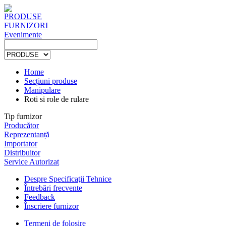
PRODUSE
FURNIZORI
Evenimente
Home
Secțiuni produse
Manipulare
Roti si role de rulare
Tip furnizor
Producător
Reprezentanță
Importator
Distribuitor
Service Autorizat
Despre Specificaţii Tehnice
Întrebări frecvente
Feedback
Înscriere furnizor
Termeni de folosire