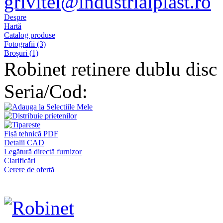
grivitei@industrialplast.ro
Despre
Hartă
Catalog produse
Fotografii (3)
Broșuri (1)
Robinet retinere dublu disc
Seria/Cod:
Fișă tehnică PDF
Detalii CAD
Legătură directă furnizor
Clarificări
Cerere de ofertă