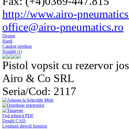
Fax: (+4)0369-447.815
http://www.airo-pneumatics
office@airo-pneumatics.ro
Despre
Hartă
Catalog produse
Noutăți (1)
Pistol vopsit cu rezervor jo
Airo & Co SRL
Seria/Cod: 2117
Fișă tehnică PDF
Detalii CAD
Legătură directă furnizor