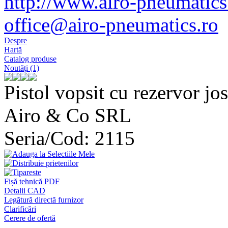
http://www.airo-pneumatics
office@airo-pneumatics.ro
Despre
Hartă
Catalog produse
Noutăți (1)
Pistol vopsit cu rezervor jo
Airo & Co SRL
Seria/Cod: 2115
Fișă tehnică PDF
Detalii CAD
Legătură directă furnizor
Clarificări
Cerere de ofertă