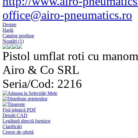
http://www.airo-pneumatics
office@airo-pneumatics.ro
Despre
Hartă
Catalog produse
Noutăți (1)
Pistol umflat roti cu mano
Airo & Co SRL
Seria/Cod: 2216
Fișă tehnică PDF
Detalii CAD
Legătură directă furnizor
Clarificări
Cerere de ofertă