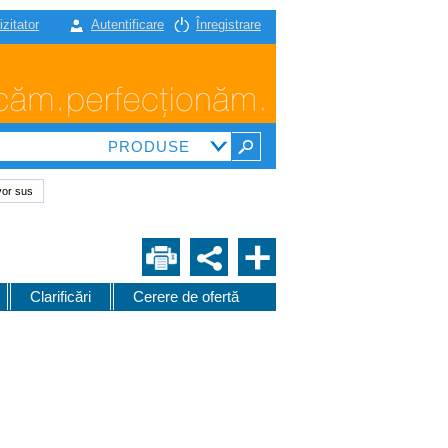
izitator
Autentificare
Înregistrare
vor sus
Clarificări
Cerere de ofertă