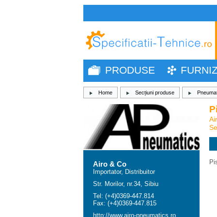
PRODUSE
FURNI
Home
Secțiuni produse
Pneumat
P
Ai
Se
Pi
Airo & Co
Importator, Distribuitor
Str. Morilor, nr.34, Sibiu
Tel: (+4)0369-447.814
Fax: (+4)0369-447.815
http://www.airo-pneumatics.ro