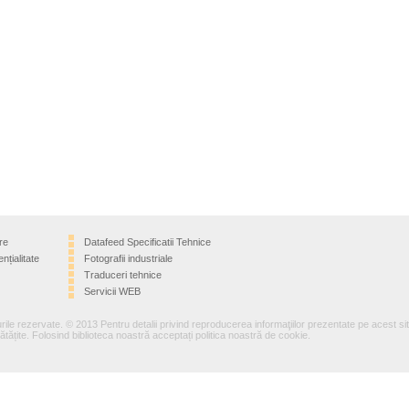
re
Datafeed Specificatii Tehnice
nțialitate
Fotografii industriale
Traduceri tehnice
Servicii WEB
rile rezervate. © 2013 Pentru detalii privind reproducerea informaţiilor prezentate pe acest si
tățite. Folosind biblioteca noastră acceptați politica noastră de cookie.