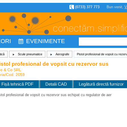
(0733) 377 773
Bun venit,
V
ZORI
EVENIMENTE
ică
Scule pneumatice
Aerografe
Pistol profesional de vopsit cu rezer
istol profesional de vopsit cu rezervor sus
ro & Co SRL
ria/Cod: 2059
Fișă tehnică PDF
Detalii CAD
Legătură directă furnizor
stol profesional de vopsit cu rezervor sus echipat cu regulator de aer