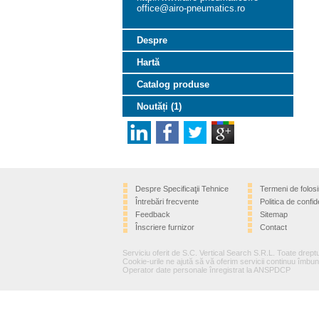
office@airo-pneumatics.ro
Despre
Hartă
Catalog produse
Noutăți (1)
Despre Specificaţii Tehnice
Termeni de folosi
Întrebări frecvente
Politica de confide
Feedback
Sitemap
Înscriere furnizor
Contact
Serviciu oferit de S.C. Vertical Search S.R.L. Toate dreptu
Cookie-urile ne ajută să vă oferim servicii continuu îmbună
Operator date personale înregistrat la ANSPDCP