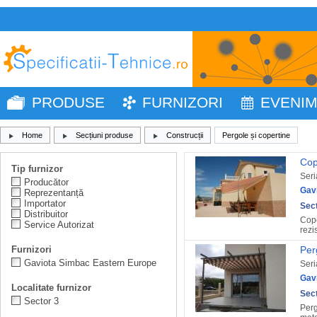
PRODUSE
FURNIZORI
EVENI
Home
Secțiuni produse
Construcții
Pergole și copertine
Cop
Tip furnizor
Seri
Producător
Gav
Reprezentanță
Importator
Sect
Distribuitor
Cope
Service Autorizat
rezi
Furnizori
Per
Gaviota Simbac Eastern Europe
Seri
Gav
Localitate furnizor
Sect
Sector 3
Perg