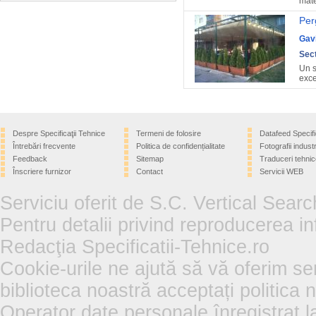
mater
Per
Gav
Sect
Un s
exce
Despre Specificaţii Tehnice
Termeni de folosire
Datafeed Specifi
Întrebări frecvente
Politica de confidențialitate
Fotografii industr
Feedback
Sitemap
Traduceri tehnic
Înscriere furnizor
Contact
Servicii WEB
Serviciu oferit de S.C. Vertical Sear
Pentru detalii privind reproducerea in
Redacţia Specificatii-Tehnice.ro
Cookie-urile ne ajută să vă oferim se
biblioteca noastră acceptați politica 
Operator date personale înregistra