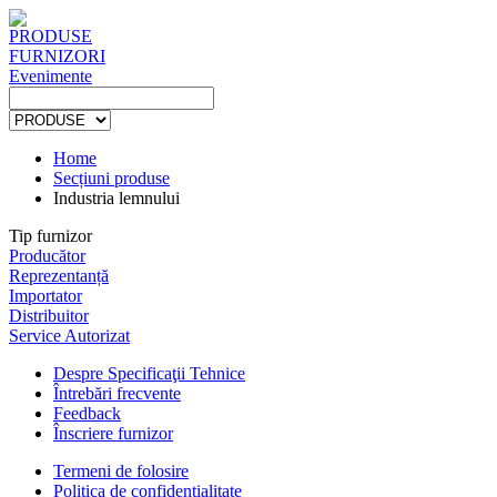
PRODUSE
FURNIZORI
Evenimente
Home
Secțiuni produse
Industria lemnului
Tip furnizor
Producător
Reprezentanță
Importator
Distribuitor
Service Autorizat
Despre Specificaţii Tehnice
Întrebări frecvente
Feedback
Înscriere furnizor
Termeni de folosire
Politica de confidențialitate