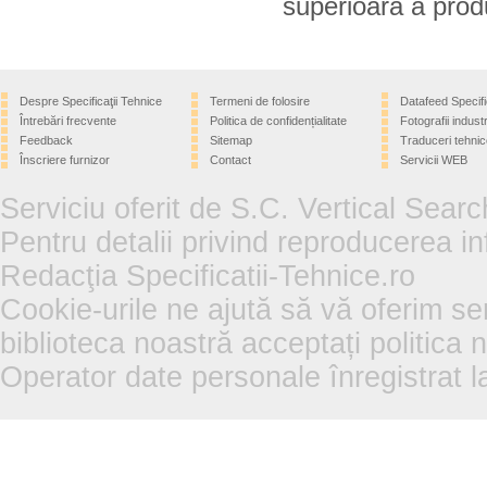
superioara a prod
Despre Specificaţii Tehnice
Termeni de folosire
Datafeed Specifi
Întrebări frecvente
Politica de confidențialitate
Fotografii industr
Feedback
Sitemap
Traduceri tehnic
Înscriere furnizor
Contact
Servicii WEB
Serviciu oferit de S.C. Vertical Sear
Pentru detalii privind reproducerea in
Redacţia Specificatii-Tehnice.ro
Cookie-urile ne ajută să vă oferim se
biblioteca noastră acceptați politica 
Operator date personale înregistra