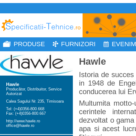
PRODUSE
FURNIZORI
EVENI
Hawle
Istoria de succes
in 1948 de Engel
Hawle
Producător, Distribuitor, Service
conducerea lui Er
Autorizat
Calea Sagului Nr. 235, Timisoara
Multumita motto-u
Tel: (+4)0356-800.668
cerintele interna
Fax: (+4)0356-800.667
dezvoltat o gama 
http://www.hawle.ro
office@hawle.ro
apa si acest lucr