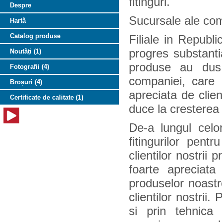
fitinguri.
Despre
Sucursale ale com
Hartă
Catalog produse
Filiale in Republ
progres substant
Noutăți (1)
produse au dus
Fotografii (4)
companiei, care 
Broșuri (4)
apreciata de clie
Certificate de calitate (1)
duce la cresterea 
De-a lungul celo
fitingurilor pen
clientilor nostrii
foarte apreciata
produselor noastr
clientilor nostrii
si prin tehnica