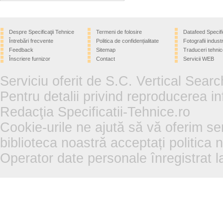
Despre Specificaţii Tehnice
Termeni de folosire
Datafeed Specifi
Întrebări frecvente
Politica de confidențialitate
Fotografii industr
Feedback
Sitemap
Traduceri tehnic
Înscriere furnizor
Contact
Servicii WEB
Serviciu oferit de S.C. Vertical Sear
Pentru detalii privind reproducerea in
Redacţia Specificatii-Tehnice.ro
Cookie-urile ne ajută să vă oferim se
biblioteca noastră acceptați politica 
Operator date personale înregistra