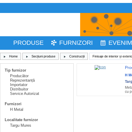
PRODUSE
FURNIZORI
EVENI
Home
Secțiuni produse
Construcții
Finisaje de interior și exteri
Pro
Tip furnizor
H M
Producător
Reprezentanță
Tar
Importator
Meta
Distribuitor
cu p
Service Autorizat
Furnizori
H Metal
Localitate furnizor
Targu Mures