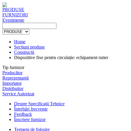
PRODUSE
FURNIZORI
Evenimente
Home
Secțiuni produse
Construcții
Dispozitive fixe pentru circulație: echipament rutier
Tip furnizor
Producător
Reprezentanță
Importator
Distribuitor
Service Autorizat
Despre Specificaţii Tehnice
Întrebări frecvente
Feedback
Înscriere furnizor
Termeni de folosire