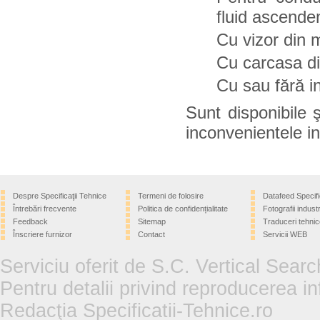
fluid ascende
Cu vizor din m
Cu carcasa di
Cu sau fără i
Sunt disponibile ş
inconvenientele int
Despre Specificaţii Tehnice
Termeni de folosire
Datafeed Specifi
Întrebări frecvente
Politica de confidențialitate
Fotografii industr
Feedback
Sitemap
Traduceri tehnic
Înscriere furnizor
Contact
Servicii WEB
Serviciu oferit de S.C. Vertical Sear
Pentru detalii privind reproducerea in
Redacţia Specificatii-Tehnice.ro