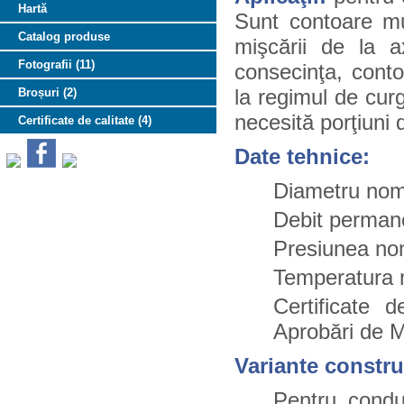
Hartă
Sunt contoare mu
Catalog produse
mişcării de la ax
Fotografii (11)
consecinţa, conto
la regimul de cur
Broșuri (2)
necesită porţiuni d
Certificate de calitate (4)
Date tehnice:
Diametru nom
Debit perman
Presiunea no
Temperatura 
Certificate
Aprobări de 
Variante constru
Pentru condu