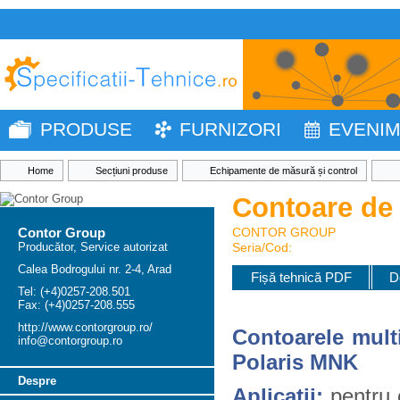
PRODUSE
FURNIZORI
EVENI
Home
Secțiuni produse
Echipamente de măsură și control
Contoare de
Contor Group
CONTOR GROUP
Producător, Service autorizat
Seria/Cod:
Calea Bodrogului nr. 2-4, Arad
Fișă tehnică PDF
D
Tel: (+4)0257-208.501
Fax: (+4)0257-208.555
http://www.contorgroup.ro/
Contoarele mult
info@contorgroup.ro
Polaris MNK
Despre
Aplicaţii:
pentru 