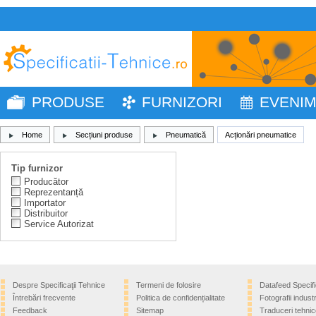
PRODUSE
FURNIZORI
EVENI
Home
Secțiuni produse
Pneumatică
Acționări pneumatice
Tip furnizor
Producător
Reprezentanță
Importator
Distribuitor
Service Autorizat
Despre Specificaţii Tehnice
Termeni de folosire
Datafeed Specifi
Întrebări frecvente
Politica de confidențialitate
Fotografii industr
Feedback
Sitemap
Traduceri tehnic