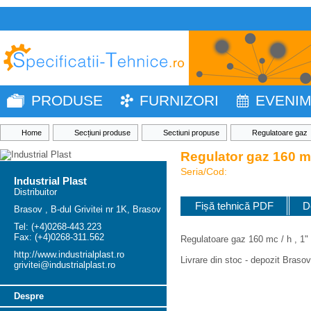
PRODUSE
FURNIZORI
EVENI
Home
Secțiuni produse
Sectiuni propuse
Regulatoare gaz
Regulator gaz 160 m
Seria/Cod:
Industrial Plast
Distribuitor
Fișă tehnică PDF
D
Brasov , B-dul Grivitei nr 1K, Brasov
Tel: (+4)0268-443.223
Fax: (+4)0268-311.562
Regulatoare gaz 160 mc / h , 1"
http://www.industrialplast.ro
Livrare din stoc - depozit Brasov
grivitei@industrialplast.ro
Despre