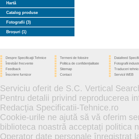
Hartă
Catalog produse
Fotografii (3)
Broșuri (1)
Despre Specificaţii Tehnice
Termeni de folosire
Datafeed Specifi
Întrebări frecvente
Politica de confidențialitate
Fotografii industr
Feedback
Sitemap
Traduceri tehnic
Înscriere furnizor
Contact
Servicii WEB
Serviciu oferit de S.C. Vertical Sear
Pentru detalii privind reproducerea in
Redacţia Specificatii-Tehnice.ro
Cookie-urile ne ajută să vă oferim se
biblioteca noastră acceptați politica 
Operator date personale înregistra