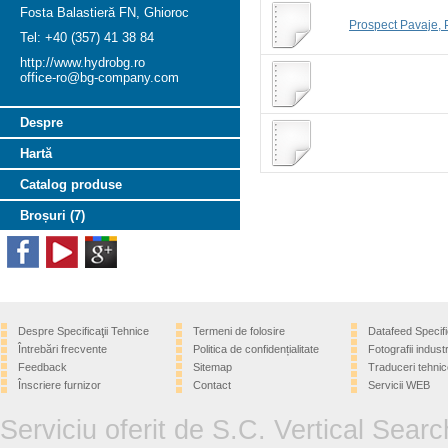
Fosta Balastieră FN, Ghioroc
Prospect Pavaje, P
Tel: +40 (357) 41 38 84
http://www.hydrobg.ro
office-ro@bg-company.com
Despre
Hartă
Catalog produse
Broșuri (7)
Despre Specificaţii Tehnice
Termeni de folosire
Datafeed Specifi
Întrebări frecvente
Politica de confidențialitate
Fotografii industr
Feedback
Sitemap
Traduceri tehnic
Înscriere furnizor
Contact
Servicii WEB
Serviciu oferit de S.C. Vertical Sear