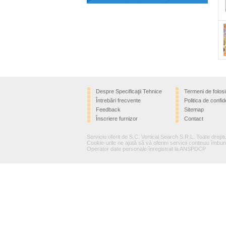
Despre Specificaţii Tehnice
Termeni de folosi
Întrebări frecvente
Politica de confide
Feedback
Sitemap
Înscriere furnizor
Contact
Serviciu oferit de S.C. Vertical Search S.R.L. Toate dreptu
Cookie-urile ne ajută să vă oferim servicii continuu îmbună
Operator date personale înregistrat la ANSPDCP