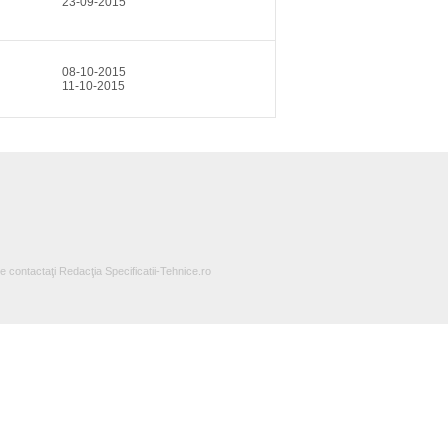
23-09-2015
08-10-2015
11-10-2015
te contactaţi Redacţia Specificatii-Tehnice.ro