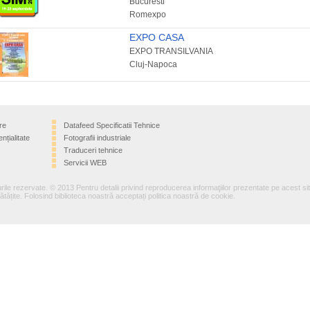
Bucuresti
Romexpo
EXPO CASA
EXPO TRANSILVANIA
Cluj-Napoca
re
Datafeed Specificatii Tehnice
nțialitate
Fotografii industriale
Traduceri tehnice
Servicii WEB
rile rezervate. © 2013 Pentru detalii privind reproducerea informaţiilor prezentate pe acest si
tățite. Folosind biblioteca noastră acceptați politica noastră de cookie.