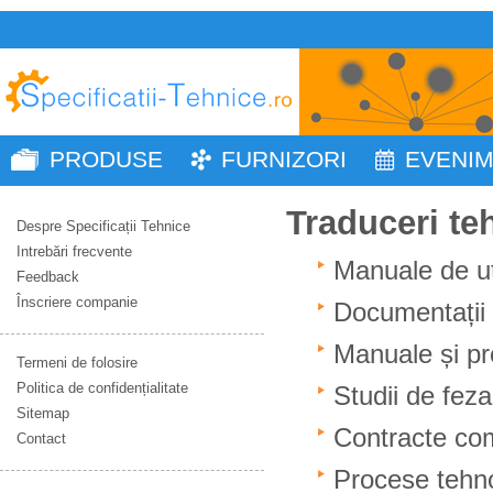
PRODUSE
FURNIZORI
EVENI
Traduceri te
Despre Specificații Tehnice
Intrebări frecvente
Manuale de ut
Feedback
Înscriere companie
Documentații d
Manuale și pr
Termeni de folosire
Politica de confidențialitate
Studii de fezab
Sitemap
Contracte
com
Contact
Procese tehn