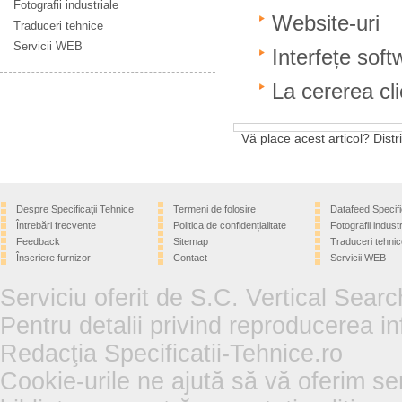
Fotografii industriale
Website-uri
Traduceri tehnice
Servicii WEB
Interfețe soft
La cererea cli
Vă place acest articol? Distri
Despre Specificaţii Tehnice
Termeni de folosire
Datafeed Specifi
Întrebări frecvente
Politica de confidențialitate
Fotografii industr
Feedback
Sitemap
Traduceri tehnic
Înscriere furnizor
Contact
Servicii WEB
Serviciu oferit de S.C. Vertical Sear
Pentru detalii privind reproducerea in
Redacţia Specificatii-Tehnice.ro
Cookie-urile ne ajută să vă oferim se