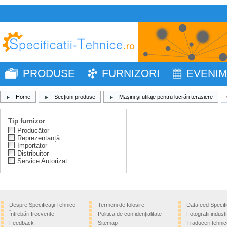
PRODUSE
FURNIZORI
EVENI
Home
Secțiuni produse
Mașini și utilaje pentru lucrări terasiere
Tip furnizor
Producător
Reprezentanță
Importator
Distribuitor
Service Autorizat
Despre Specificaţii Tehnice
Termeni de folosire
Datafeed Specifi
Întrebări frecvente
Politica de confidențialitate
Fotografii industr
Feedback
Sitemap
Traduceri tehnic