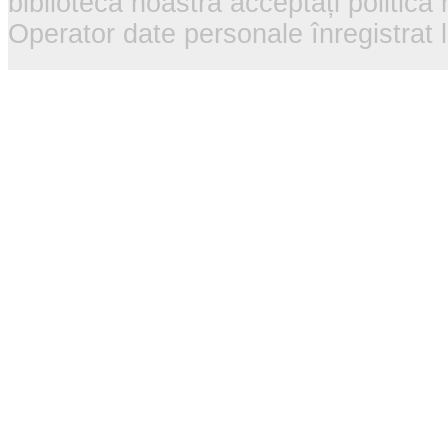
biblioteca noastră acceptați politica
Operator date personale înregistra