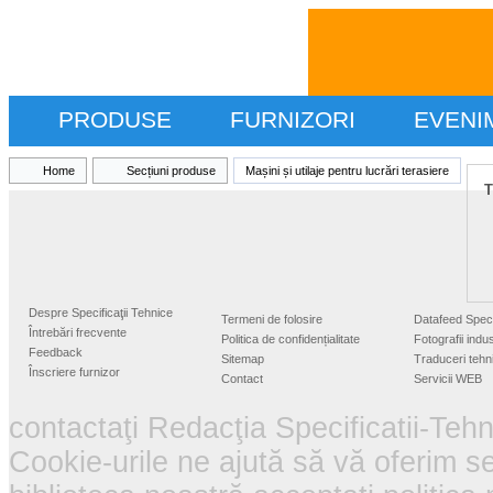
PRODUSE
FURNIZORI
EVENI
Home
Secțiuni produse
Mașini și utilaje pentru lucrări terasiere
T
Despre Specificaţii Tehnice
Termeni de folosire
Datafeed Specif
Întrebări frecvente
Politica de confidențialitate
Fotografii indus
Feedback
Sitemap
Traduceri tehn
Înscriere furnizor
Contact
Servicii WEB
contactaţi Redacţia Specificatii-Tehn
Cookie-urile ne ajută să vă oferim se