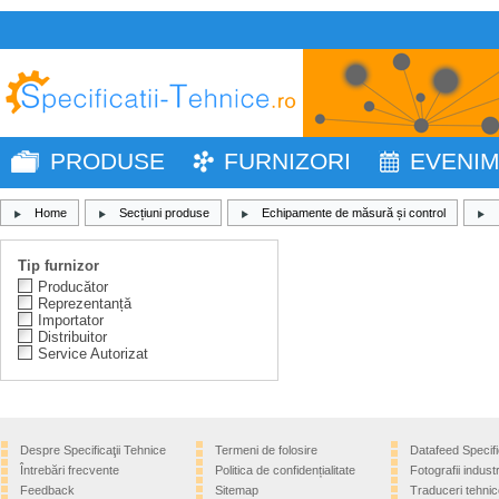
PRODUSE
FURNIZORI
EVENI
Home
Secțiuni produse
Echipamente de măsură și control
Tip furnizor
Producător
Reprezentanță
Importator
Distribuitor
Service Autorizat
Despre Specificaţii Tehnice
Termeni de folosire
Datafeed Specifi
Întrebări frecvente
Politica de confidențialitate
Fotografii industr
Feedback
Sitemap
Traduceri tehnic