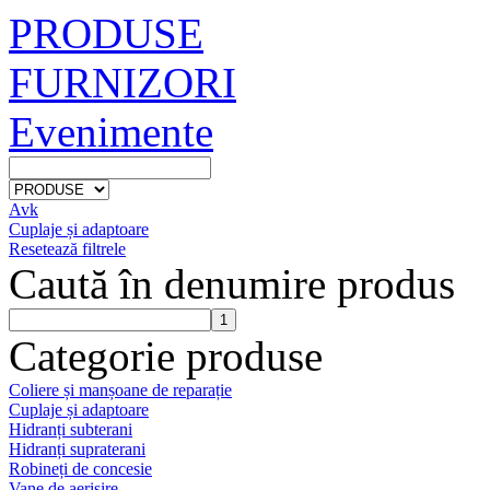
PRODUSE
FURNIZORI
Evenimente
Avk
Cuplaje și adaptoare
Resetează filtrele
Caută în denumire produs
Categorie produse
Coliere și manșoane de reparație
Cuplaje și adaptoare
Hidranți subterani
Hidranți supraterani
Robineți de concesie
Vane de aerisire