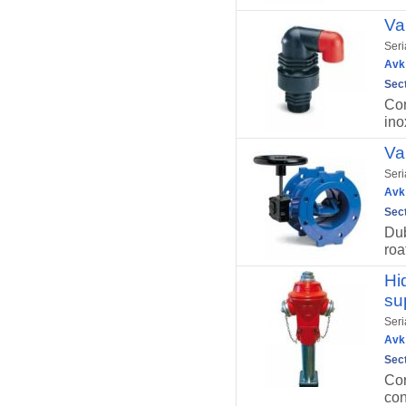
Va
Seri
Avk 
Sect
Cor
ino
Va
Seri
Avk 
Sect
Dub
roa
Hi
su
Seri
Avk 
Sect
Cor
con