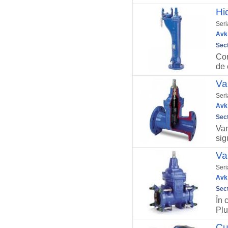
Hi
Seri
Avk 
Sect
Cor
de 
Va
Seri
Avk 
Sect
Van
sig
Va
Seri
Avk 
Sect
În 
Plu
Cu