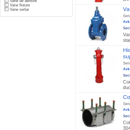
Vane de aerisire
Vane fluture
Va
Vane sertar
Seri
Avk 
Sect
Van
sta
Hi
su
Seri
Avk 
Sect
Cor
duc
Co
Seri
Avk 
Sect
Col
304