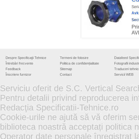
Seri
Avk 
Sect
Pri
AVK
Despre Specificaţii Tehnice
Termeni de folosire
Datafeed Specifi
Întrebări frecvente
Politica de confidențialitate
Fotografii industr
Feedback
Sitemap
Traduceri tehnic
Înscriere furnizor
Contact
Servicii WEB
Serviciu oferit de S.C. Vertical Sear
Pentru detalii privind reproducerea in
Redacţia Specificatii-Tehnice.ro
Cookie-urile ne ajută să vă oferim se
biblioteca noastră acceptați politica 
Operator date personale înregistra