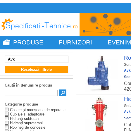
PRODUSE
FURNIZORI
EVENI
Ro
Avk
Seri
Resetează filtrele
Avk 
Sect
Cor
Caută în denumire produs
420
Hi
Categorie produse
Seri
Coliere și manșoane de reparație
Avk 
Cuplaje și adaptoare
Sect
Hidranți subterani
Hidranți supraterani
Col
Robineți de concesie
DIN