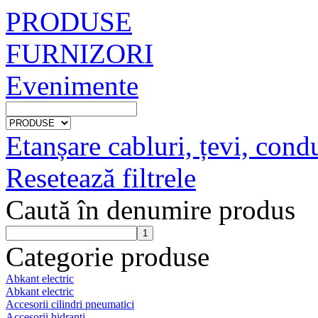
PRODUSE
FURNIZORI
Evenimente
Etanșare cabluri, țevi, cond
Resetează filtrele
Caută în denumire produs
Categorie produse
Abkant electric
Abkant electric
Accesorii cilindri pneumatici
Accesorii hidranti