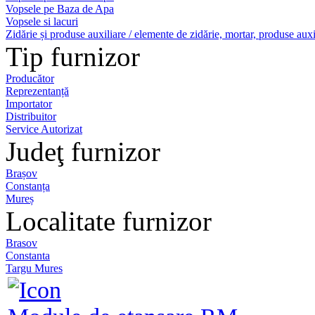
Vopsele pe Baza de Apa
Vopsele si lacuri
Zidărie și produse auxiliare / elemente de zidărie, mortar, produse auxi
Tip furnizor
Producător
Reprezentanță
Importator
Distribuitor
Service Autorizat
Judeţ furnizor
Brașov
Constanța
Mureș
Localitate furnizor
Brasov
Constanta
Targu Mures