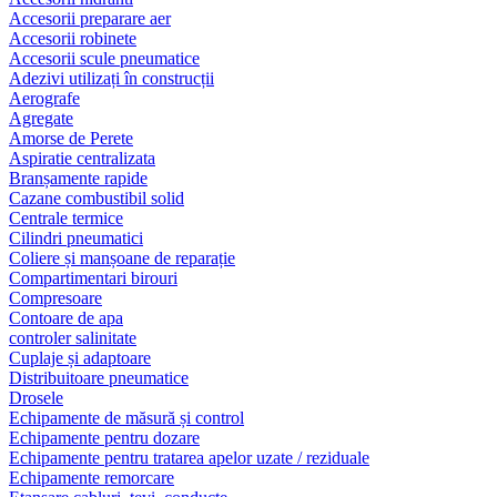
Accesorii preparare aer
Accesorii robinete
Accesorii scule pneumatice
Adezivi utilizați în construcții
Aerografe
Agregate
Amorse de Perete
Aspiratie centralizata
Branșamente rapide
Cazane combustibil solid
Centrale termice
Cilindri pneumatici
Coliere și manșoane de reparație
Compartimentari birouri
Compresoare
Contoare de apa
controler salinitate
Cuplaje și adaptoare
Distribuitoare pneumatice
Drosele
Echipamente de măsură și control
Echipamente pentru dozare
Echipamente pentru tratarea apelor uzate / reziduale
Echipamente remorcare