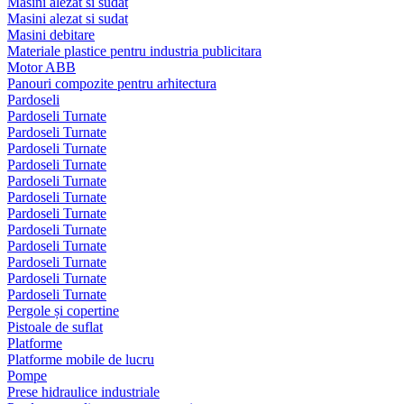
Masini alezat si sudat
Masini alezat si sudat
Masini debitare
Materiale plastice pentru industria publicitara
Motor ABB
Panouri compozite pentru arhitectura
Pardoseli
Pardoseli Turnate
Pardoseli Turnate
Pardoseli Turnate
Pardoseli Turnate
Pardoseli Turnate
Pardoseli Turnate
Pardoseli Turnate
Pardoseli Turnate
Pardoseli Turnate
Pardoseli Turnate
Pardoseli Turnate
Pardoseli Turnate
Pergole și copertine
Pistoale de suflat
Platforme
Platforme mobile de lucru
Pompe
Prese hidraulice industriale