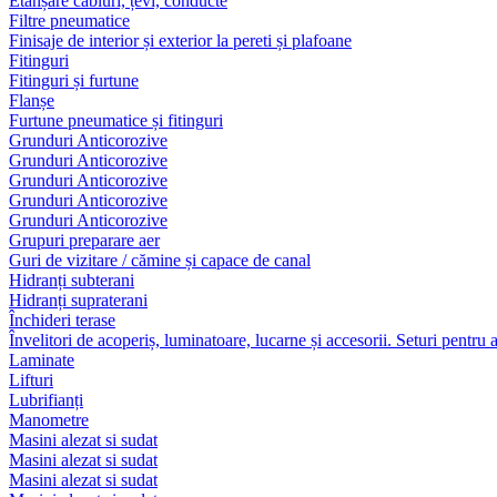
Etanșare cabluri, țevi, conducte
Filtre pneumatice
Finisaje de interior și exterior la pereti și plafoane
Fitinguri
Fitinguri și furtune
Flanșe
Furtune pneumatice și fitinguri
Grunduri Anticorozive
Grunduri Anticorozive
Grunduri Anticorozive
Grunduri Anticorozive
Grunduri Anticorozive
Grupuri preparare aer
Guri de vizitare / cămine și capace de canal
Hidranți subterani
Hidranți supraterani
Închideri terase
Învelitori de acoperiș, luminatoare, lucarne și accesorii. Seturi pentru 
Laminate
Lifturi
Lubrifianți
Manometre
Masini alezat si sudat
Masini alezat si sudat
Masini alezat si sudat