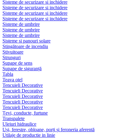
Sisteme de securizare si inchidere
Sisteme de securizare si inchidere
Sisteme de securizare si inchidere
Sisteme de securizare si inchidere
Sisteme de umbrire
Sisteme de umbrire
Sisteme de umbrire
Sisteme si panouri solare
Stingătoare de incendiu
Stivuitoare
Strunguri
Supape de sens
Supape de siguranță
Tabla
Teava otel
Tencuieli Decorative
Tencuieli Decorative
Tencuieli Decorative
Tencuieli Decorative
Tencuieli Decorative
Țevi, conducte, furtune
Transpalete
Uleiuri hidraulice
Uși, ferestre, obloane, porți și feroneria aferentă
Utilaje de productie in linie