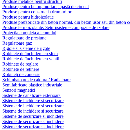
Produse metalice pentru structuri
Produse pentru beton, mortar și pastă de ciment
Produse pentru construcția drumurilor
Produse pentru hidroizolație
Produse prefabricate din beton normal, din beton ușor sau din beton ce
Produse termoizolante. Seturi/sisteme compozite de izolare
Protectia completa a lemnului
Regulatoare de presiune
Regulatoare gaz
Rigole și sisteme de rigole
Robinete de închidere cu sfera
Robinete de închidere cu ventil
Robinete de reglare
Robinete de reținere
Robineți de concesie
Schimbatoare de caldura / Radiatoare
Semifabricate plastice industriale
Senzori magnetici
Sisteme de canalizare exterioara
Sisteme de inchidere si securizare
Sisteme de inchidere si securizare
Sisteme de inchidere si securizare
Sisteme de securizare si inchidere
Sisteme de securizare si inchidere
Sisteme de securizare si inchidere