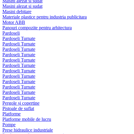
Masini alezat si sudat
Masini alezat si sudat
Masini debitare
Materiale plastice pentru industria publicitara
Motor ABB
Panouri compozite pentru arhitectura
Pardoseli
Pardoseli Turnate
Pardoseli Turnate
Pardoseli Turnate
Pardoseli Turnate
Pardoseli Turnate
Pardoseli Turnate
Pardoseli Turnate
Pardoseli Turnate
Pardoseli Turnate
Pardoseli Turnate
Pardoseli Turnate
Pardoseli Turnate
Pergole și copertine
Pistoale de suflat
Platforme
Platforme mobile de lucru
Pompe
Prese hidraulice industriale