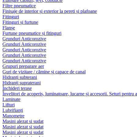
Etanșare cabluri, țevi, conducte
Filtre pneumatice
Finisaje de interior și exterior la pereti și plafoane
Fitinguri
Fitinguri și furtune
Flanșe
Furtune pneumatice și fitinguri
Grunduri Anticorozive
Grunduri Anticorozive
Grunduri Anticorozive
Grunduri Anticorozive
Grunduri Anticorozive
Grupuri preparare aer
Guri de vizitare / cămine și capace de canal
Hidranți subterani
Hidranți supraterani
Închideri terase
Învelitori de acoperiș, luminatoare, lucarne și accesorii. Seturi pentru 
Laminate
Lifturi
Lubrifianți
Manometre
Masini alezat si sudat
Masini alezat si sudat
Masini alezat si sudat