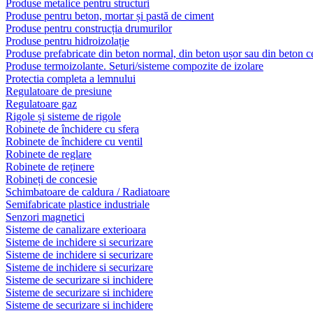
Produse metalice pentru structuri
Produse pentru beton, mortar și pastă de ciment
Produse pentru construcția drumurilor
Produse pentru hidroizolație
Produse prefabricate din beton normal, din beton ușor sau din beton ce
Produse termoizolante. Seturi/sisteme compozite de izolare
Protectia completa a lemnului
Regulatoare de presiune
Regulatoare gaz
Rigole și sisteme de rigole
Robinete de închidere cu sfera
Robinete de închidere cu ventil
Robinete de reglare
Robinete de reținere
Robineți de concesie
Schimbatoare de caldura / Radiatoare
Semifabricate plastice industriale
Senzori magnetici
Sisteme de canalizare exterioara
Sisteme de inchidere si securizare
Sisteme de inchidere si securizare
Sisteme de inchidere si securizare
Sisteme de securizare si inchidere
Sisteme de securizare si inchidere
Sisteme de securizare si inchidere