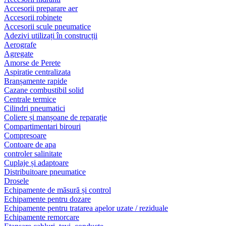
Accesorii preparare aer
Accesorii robinete
Accesorii scule pneumatice
Adezivi utilizați în construcții
Aerografe
Agregate
Amorse de Perete
Aspiratie centralizata
Branșamente rapide
Cazane combustibil solid
Centrale termice
Cilindri pneumatici
Coliere și manșoane de reparație
Compartimentari birouri
Compresoare
Contoare de apa
controler salinitate
Cuplaje și adaptoare
Distribuitoare pneumatice
Drosele
Echipamente de măsură și control
Echipamente pentru dozare
Echipamente pentru tratarea apelor uzate / reziduale
Echipamente remorcare