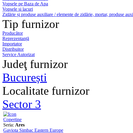
Vopsele pe Baza de Apa
Vopsele si lacuri
Zidărie și produse auxiliare / elemente de zidărie, mortar, produse auxi
Tip furnizor
Producător
Reprezentanță
Importator
Distribuitor
Service Autorizat
Judeţ furnizor
București
Localitate furnizor
Sector 3
Copertine
Seria:
Ares
Gaviota Simbac Eastern Europe