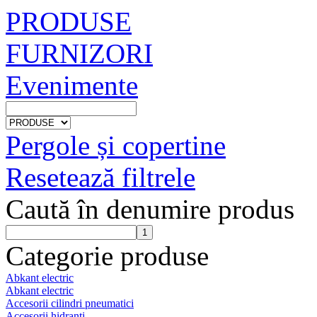
PRODUSE
FURNIZORI
Evenimente
Pergole și copertine
Resetează filtrele
Caută în denumire produs
Categorie produse
Abkant electric
Abkant electric
Accesorii cilindri pneumatici
Accesorii hidranti