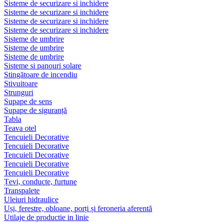
Sisteme de securizare si inchidere
Sisteme de securizare si inchidere
Sisteme de securizare si inchidere
Sisteme de securizare si inchidere
Sisteme de umbrire
Sisteme de umbrire
Sisteme de umbrire
Sisteme si panouri solare
Stingătoare de incendiu
Stivuitoare
Strunguri
Supape de sens
Supape de siguranță
Tabla
Teava otel
Tencuieli Decorative
Tencuieli Decorative
Tencuieli Decorative
Tencuieli Decorative
Tencuieli Decorative
Țevi, conducte, furtune
Transpalete
Uleiuri hidraulice
Uși, ferestre, obloane, porți și feroneria aferentă
Utilaje de productie in linie