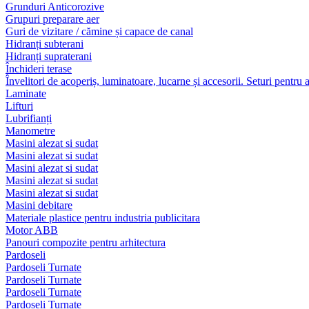
Grunduri Anticorozive
Grupuri preparare aer
Guri de vizitare / cămine și capace de canal
Hidranți subterani
Hidranți supraterani
Închideri terase
Învelitori de acoperiș, luminatoare, lucarne și accesorii. Seturi pentru 
Laminate
Lifturi
Lubrifianți
Manometre
Masini alezat si sudat
Masini alezat si sudat
Masini alezat si sudat
Masini alezat si sudat
Masini alezat si sudat
Masini debitare
Materiale plastice pentru industria publicitara
Motor ABB
Panouri compozite pentru arhitectura
Pardoseli
Pardoseli Turnate
Pardoseli Turnate
Pardoseli Turnate
Pardoseli Turnate