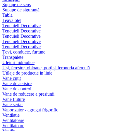
Supape de sens
Supape de siguranță
Tabla
Teava otel
Tencuieli Decorative
Tencuieli Decorative
Tencuieli Decorative
Tencuieli Decorative
Tencuieli Decorative
Țevi, conducte, furtune
Transpalete
Uleiuri hidraulice
Uși, ferestre, obloane, porți și feroneria aferentă
Utilaje de productie in linie
Vane cuțit
Vane de aerisire
Vane de control
Vane de reducere a presiunii
Vane fluture
Vane sertar
Vaporizator - agregat frigorific
Ventilatie
Ventilatoare
Ventilatoare
Ventile