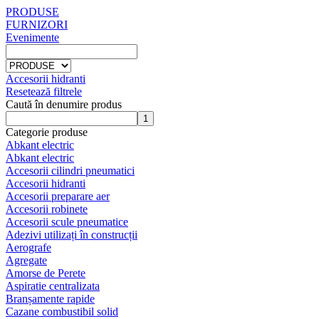
PRODUSE
FURNIZORI
Evenimente
Accesorii hidranti
Resetează filtrele
Caută în denumire produs
Categorie produse
Abkant electric
Abkant electric
Accesorii cilindri pneumatici
Accesorii hidranti
Accesorii preparare aer
Accesorii robinete
Accesorii scule pneumatice
Adezivi utilizați în construcții
Aerografe
Agregate
Amorse de Perete
Aspiratie centralizata
Branșamente rapide
Cazane combustibil solid