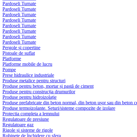
Pardoseli Turnate
Pardoseli Turnate
Pardoseli Turnate
Pardoseli Turnate
Pardoseli Turnate
Pardoseli Turnate
Pardoseli Turnate
Pardoseli Turnate
Pergole și copertine
Pistoale de suflat
Platforme
Platforme mobile de lucru
Pompe
Prese hidraulice industriale
Produse metalice pentru structuri
Produse pentru beton, mortar și pastă de ciment
Produse pentru construcția drumurilor
Produse pentru hidroizolație
Produse prefabricate din beton normal, din beton ușor sau din beton ce
Produse termoizolante. Seturi/sisteme compozite de izolare
Protectia completa a lemnului
Regulatoare de presiune
Regulatoare gaz
Rigole și sisteme de rigole
Robinete de închidere cu sfera