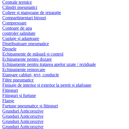
Centrale termice
Cilindri pneumatici
Coliere și manșoane de reparație
Compartimentari birouri
Compresoare
Contoare de apa
controler salinitate
Cuplaje și adaptoare
Distribuitoare pneumatice
Drosele
Echipamente de măsură și control
Echipamente pentru dozare
Echipamente pentru tratarea apelor uzate / reziduale
Echipamente remorcare
Etanșare cabluri, țevi, conducte
Filtre pneumatice
Finisaje de interior și exterior la pereti și plafoane
Fitinguri
Fitinguri și furtune
Flanșe
Furtune pneumatice și fitinguri
Grunduri Anticorozive
Grunduri Anticorozive
Grunduri Anticorozive
Grunduri Anticorozive