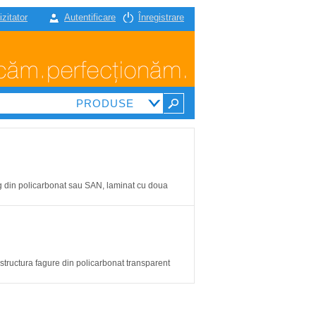
izitator
Autentificare
Înregistrare
ng din policarbonat sau SAN, laminat cu doua
tructura fagure din policarbonat transparent