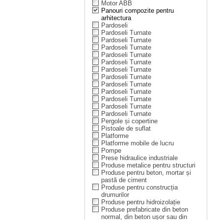
Motor ABB
Panouri compozite pentru
arhitectura
Pardoseli
Pardoseli Turnate
Pardoseli Turnate
Pardoseli Turnate
Pardoseli Turnate
Pardoseli Turnate
Pardoseli Turnate
Pardoseli Turnate
Pardoseli Turnate
Pardoseli Turnate
Pardoseli Turnate
Pardoseli Turnate
Pardoseli Turnate
Pergole și copertine
Pistoale de suflat
Platforme
Platforme mobile de lucru
Pompe
Prese hidraulice industriale
Produse metalice pentru structuri
Produse pentru beton, mortar și
pastă de ciment
Produse pentru construcția
drumurilor
Produse pentru hidroizolație
Produse prefabricate din beton
normal, din beton ușor sau din