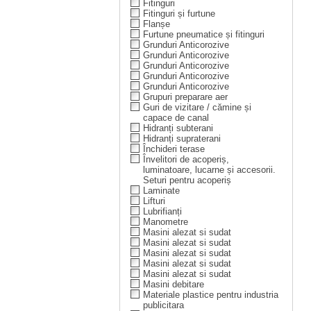
Fitinguri
Fitinguri și furtune
Flanșe
Furtune pneumatice și fitinguri
Grunduri Anticorozive
Grunduri Anticorozive
Grunduri Anticorozive
Grunduri Anticorozive
Grunduri Anticorozive
Grupuri preparare aer
Guri de vizitare / cămine și
capace de canal
Hidranți subterani
Hidranți supraterani
Închideri terase
Învelitori de acoperiș,
luminatoare, lucarne și accesorii.
Seturi pentru acoperiș
Laminate
Lifturi
Lubrifianți
Manometre
Masini alezat si sudat
Masini alezat si sudat
Masini alezat si sudat
Masini alezat si sudat
Masini alezat si sudat
Masini debitare
Materiale plastice pentru industria
publicitara