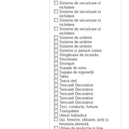
Sisteme de securizare si
inchidere
Sisteme de securizare si
inchidere
Sisteme de securizare si
inchidere
Sisteme de securizare si
inchidere
Sisteme de umbrire
Sisteme de umbrire
Sisteme de umbrire
Sisteme si panouri solare
Stingătoare de incendiu
Stivuitoare
Strunguri
Supape de sens
Supape de siguranță
Tabla
Teava otel
Tencuieli Decorative
Tencuieli Decorative
Tencuieli Decorative
Tencuieli Decorative
Tencuieli Decorative
Țevi, conducte, furtune
Transpalete
Uleiuri hidraulice
Uși, ferestre, obloane, porți și
feroneria aferentă
Utilaje de productie in linie