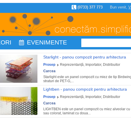
(0733) 377 773
Bun venit,
V
ZORI
EVENIMENTE
Starlight - panou compozit pentru arhitectura
Prosep
Reprezentanță, Importator, Distribuitor
Carcea
Starlight este un panel compozit cu miez de tip Birdwi
straturi de PET-G,...
Lightben - panou compozit pentru arhitectura
Prosep
Reprezentanță, Importator, Distribuitor
Carcea
LIGHTBEN este un panel compozit cu miez alveolar cu s
sau colorat, laminat cu doua...