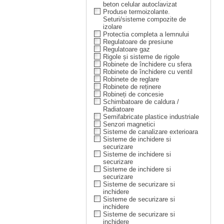
beton celular autoclavizat
Produse termoizolante.
Seturi/sisteme compozite de
izolare
Protectia completa a lemnului
Regulatoare de presiune
Regulatoare gaz
Rigole și sisteme de rigole
Robinete de închidere cu sfera
Robinete de închidere cu ventil
Robinete de reglare
Robinete de reținere
Robineți de concesie
Schimbatoare de caldura /
Radiatoare
Semifabricate plastice industriale
Senzori magnetici
Sisteme de canalizare exterioara
Sisteme de inchidere si
securizare
Sisteme de inchidere si
securizare
Sisteme de inchidere si
securizare
Sisteme de securizare si
inchidere
Sisteme de securizare si
inchidere
Sisteme de securizare si
inchidere