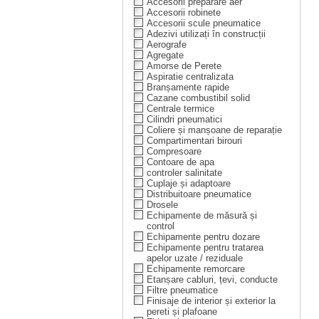
Accesorii preparare aer
Accesorii robinete
Accesorii scule pneumatice
Adezivi utilizați în construcții
Aerografe
Agregate
Amorse de Perete
Aspiratie centralizata
Branșamente rapide
Cazane combustibil solid
Centrale termice
Cilindri pneumatici
Coliere și manșoane de reparație
Compartimentari birouri
Compresoare
Contoare de apa
controler salinitate
Cuplaje și adaptoare
Distribuitoare pneumatice
Drosele
Echipamente de măsură și
control
Echipamente pentru dozare
Echipamente pentru tratarea
apelor uzate / reziduale
Echipamente remorcare
Etanșare cabluri, țevi, conducte
Filtre pneumatice
Finisaje de interior și exterior la
pereti și plafoane