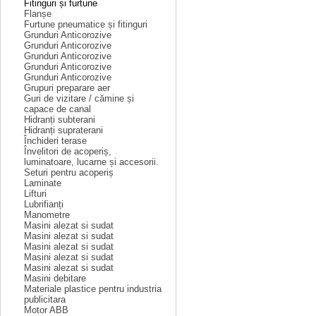
Fitinguri și furtune
Flanșe
Furtune pneumatice și fitinguri
Grunduri Anticorozive
Grunduri Anticorozive
Grunduri Anticorozive
Grunduri Anticorozive
Grunduri Anticorozive
Grupuri preparare aer
Guri de vizitare / cămine și
capace de canal
Hidranți subterani
Hidranți supraterani
Închideri terase
Învelitori de acoperiș,
luminatoare, lucarne și accesorii.
Seturi pentru acoperiș
Laminate
Lifturi
Lubrifianți
Manometre
Masini alezat si sudat
Masini alezat si sudat
Masini alezat si sudat
Masini alezat si sudat
Masini alezat si sudat
Masini debitare
Materiale plastice pentru industria
publicitara
Motor ABB