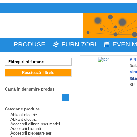
PRODUSE
FURNIZORI
EVENI
BPL
Fitinguri și furtune
Seri
Air
Resetează filtrele
Sibi
BPL 
Caută în denumire produs
Categorie produse
Abkant electric
Abkant electric
Accesorii cilindri pneumatici
Accesorii hidranti
Accesorii preparare aer