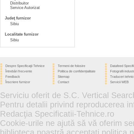
Distribuitor
Service Autorizat
Judeţ furnizor
Sibiu
Localitate furnizor
Sibiu
Despre Specificaţii Tehnice
Termeni de folosire
Datafeed Specifi
Întrebări frecvente
Politica de confidențialitate
Fotografii industr
Feedback
Sitemap
Traduceri tehnic
Înscriere furnizor
Contact
Servicii WEB
Serviciu oferit de S.C. Vertical Sear
Pentru detalii privind reproducerea in
Redacţia Specificatii-Tehnice.ro
Cookie-urile ne ajută să vă oferim se
biblioteca noastră acceptați politica 