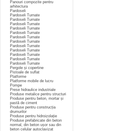
Panouri compozite pentru
arhitectura
Pardoseli
Pardoseli Turnate
Pardoseli Turnate
Pardoseli Turnate
Pardoseli Turnate
Pardoseli Turnate
Pardoseli Turnate
Pardoseli Turnate
Pardoseli Turnate
Pardoseli Turnate
Pardoseli Turnate
Pardoseli Turnate
Pardoseli Turnate
Pergole și copertine
Pistoale de suflat
Platforme
Platforme mobile de lucru
Pompe
Prese hidraulice industriale
Produse metalice pentru structuri
Produse pentru beton, mortar și
pastă de ciment
Produse pentru construcția
drumurilor
Produse pentru hidroizolație
Produse prefabricate din beton
normal, din beton ușor sau din
beton celular autoclavizat