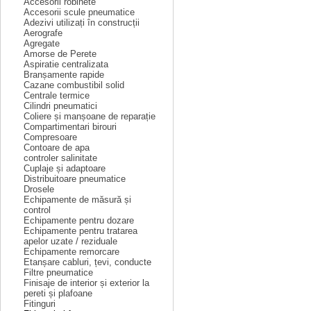
Accesorii robinete
Accesorii scule pneumatice
Adezivi utilizați în construcții
Aerografe
Agregate
Amorse de Perete
Aspiratie centralizata
Branșamente rapide
Cazane combustibil solid
Centrale termice
Cilindri pneumatici
Coliere și manșoane de reparație
Compartimentari birouri
Compresoare
Contoare de apa
controler salinitate
Cuplaje și adaptoare
Distribuitoare pneumatice
Drosele
Echipamente de măsură și
control
Echipamente pentru dozare
Echipamente pentru tratarea
apelor uzate / reziduale
Echipamente remorcare
Etanșare cabluri, țevi, conducte
Filtre pneumatice
Finisaje de interior și exterior la
pereti și plafoane
Fitinguri