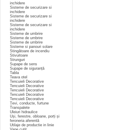
inchidere
Sisteme de securizare si
inchidere
Sisteme de securizare si
inchidere
Sisteme de securizare si
inchidere
Sisteme de umbrire
Sisteme de umbrire
Sisteme de umbrire
Sisteme si panouri solare
Stingătoare de incendiu
Stivuitoare
Strunguri
Supape de sens
Supape de siguranță
Tabla
Teava otel
Tencuieli Decorative
Tencuieli Decorative
Tencuieli Decorative
Tencuieli Decorative
Tencuieli Decorative
Țevi, conducte, furtune
Transpalete
Uleiuri hidraulice
Uși, ferestre, obloane, porți și
feroneria aferentă
Utilaje de productie in linie
Vane cuțit