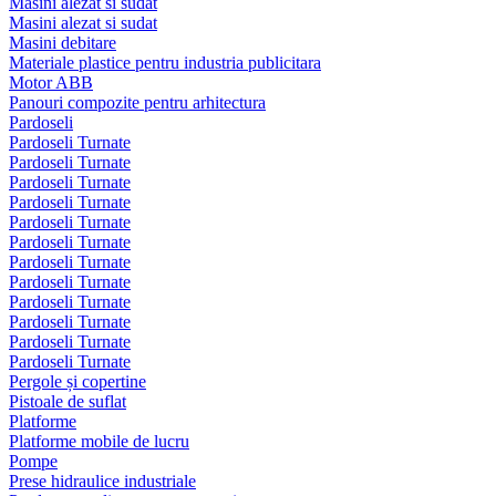
Masini alezat si sudat
Masini alezat si sudat
Masini debitare
Materiale plastice pentru industria publicitara
Motor ABB
Panouri compozite pentru arhitectura
Pardoseli
Pardoseli Turnate
Pardoseli Turnate
Pardoseli Turnate
Pardoseli Turnate
Pardoseli Turnate
Pardoseli Turnate
Pardoseli Turnate
Pardoseli Turnate
Pardoseli Turnate
Pardoseli Turnate
Pardoseli Turnate
Pardoseli Turnate
Pergole și copertine
Pistoale de suflat
Platforme
Platforme mobile de lucru
Pompe
Prese hidraulice industriale