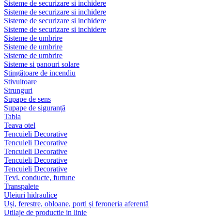
Sisteme de securizare si inchidere
Sisteme de securizare si inchidere
Sisteme de securizare si inchidere
Sisteme de securizare si inchidere
Sisteme de umbrire
Sisteme de umbrire
Sisteme de umbrire
Sisteme si panouri solare
Stingătoare de incendiu
Stivuitoare
Strunguri
Supape de sens
Supape de siguranță
Tabla
Teava otel
Tencuieli Decorative
Tencuieli Decorative
Tencuieli Decorative
Tencuieli Decorative
Tencuieli Decorative
Țevi, conducte, furtune
Transpalete
Uleiuri hidraulice
Uși, ferestre, obloane, porți și feroneria aferentă
Utilaje de productie in linie