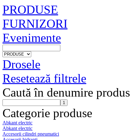
PRODUSE
FURNIZORI
Evenimente
Drosele
Resetează filtrele
Caută în denumire produs
Categorie produse
Abkant electric
Abkant electric
Accesorii cilindri pneumatici
Accesorii hidranti