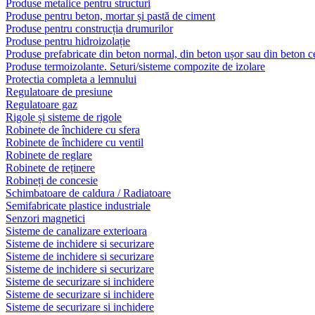
Produse metalice pentru structuri
Produse pentru beton, mortar și pastă de ciment
Produse pentru construcția drumurilor
Produse pentru hidroizolație
Produse prefabricate din beton normal, din beton ușor sau din beton ce
Produse termoizolante. Seturi/sisteme compozite de izolare
Protectia completa a lemnului
Regulatoare de presiune
Regulatoare gaz
Rigole și sisteme de rigole
Robinete de închidere cu sfera
Robinete de închidere cu ventil
Robinete de reglare
Robinete de reținere
Robineți de concesie
Schimbatoare de caldura / Radiatoare
Semifabricate plastice industriale
Senzori magnetici
Sisteme de canalizare exterioara
Sisteme de inchidere si securizare
Sisteme de inchidere si securizare
Sisteme de inchidere si securizare
Sisteme de securizare si inchidere
Sisteme de securizare si inchidere
Sisteme de securizare si inchidere