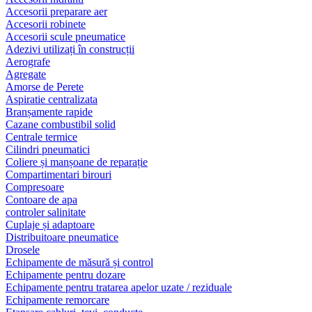
Accesorii preparare aer
Accesorii robinete
Accesorii scule pneumatice
Adezivi utilizați în construcții
Aerografe
Agregate
Amorse de Perete
Aspiratie centralizata
Branșamente rapide
Cazane combustibil solid
Centrale termice
Cilindri pneumatici
Coliere și manșoane de reparație
Compartimentari birouri
Compresoare
Contoare de apa
controler salinitate
Cuplaje și adaptoare
Distribuitoare pneumatice
Drosele
Echipamente de măsură și control
Echipamente pentru dozare
Echipamente pentru tratarea apelor uzate / reziduale
Echipamente remorcare