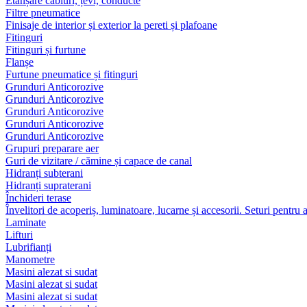
Etanșare cabluri, țevi, conducte
Filtre pneumatice
Finisaje de interior și exterior la pereti și plafoane
Fitinguri
Fitinguri și furtune
Flanșe
Furtune pneumatice și fitinguri
Grunduri Anticorozive
Grunduri Anticorozive
Grunduri Anticorozive
Grunduri Anticorozive
Grunduri Anticorozive
Grupuri preparare aer
Guri de vizitare / cămine și capace de canal
Hidranți subterani
Hidranți supraterani
Închideri terase
Învelitori de acoperiș, luminatoare, lucarne și accesorii. Seturi pentru 
Laminate
Lifturi
Lubrifianți
Manometre
Masini alezat si sudat
Masini alezat si sudat
Masini alezat si sudat