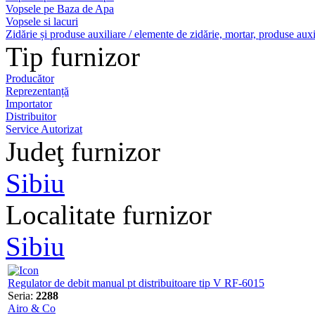
Vopsele pe Baza de Apa
Vopsele si lacuri
Zidărie și produse auxiliare / elemente de zidărie, mortar, produse auxi
Tip furnizor
Producător
Reprezentanță
Importator
Distribuitor
Service Autorizat
Judeţ furnizor
Sibiu
Localitate furnizor
Sibiu
Regulator de debit manual pt distribuitoare tip V RF-6015
Seria:
2288
Airo & Co