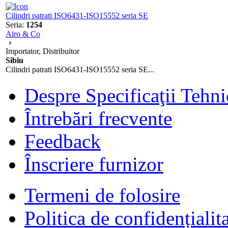
Cilindri patrati ISO6431-ISO15552 seria SE
Seria:
1254
Airo & Co
Importator, Distribuitor
Sibiu
Cilindri patrati ISO6431-ISO15552 seria SE...
Despre Specificaţii Tehni
Întrebări frecvente
Feedback
Înscriere furnizor
Termeni de folosire
Politica de confidențialit