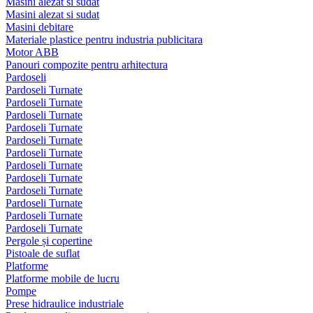
Masini alezat si sudat
Masini alezat si sudat
Masini debitare
Materiale plastice pentru industria publicitara
Motor ABB
Panouri compozite pentru arhitectura
Pardoseli
Pardoseli Turnate
Pardoseli Turnate
Pardoseli Turnate
Pardoseli Turnate
Pardoseli Turnate
Pardoseli Turnate
Pardoseli Turnate
Pardoseli Turnate
Pardoseli Turnate
Pardoseli Turnate
Pardoseli Turnate
Pardoseli Turnate
Pergole și copertine
Pistoale de suflat
Platforme
Platforme mobile de lucru
Pompe
Prese hidraulice industriale