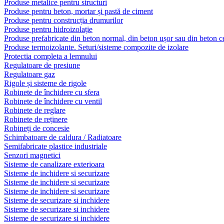
Produse metalice pentru structuri
Produse pentru beton, mortar și pastă de ciment
Produse pentru construcția drumurilor
Produse pentru hidroizolație
Produse prefabricate din beton normal, din beton ușor sau din beton ce
Produse termoizolante. Seturi/sisteme compozite de izolare
Protectia completa a lemnului
Regulatoare de presiune
Regulatoare gaz
Rigole și sisteme de rigole
Robinete de închidere cu sfera
Robinete de închidere cu ventil
Robinete de reglare
Robinete de reținere
Robineți de concesie
Schimbatoare de caldura / Radiatoare
Semifabricate plastice industriale
Senzori magnetici
Sisteme de canalizare exterioara
Sisteme de inchidere si securizare
Sisteme de inchidere si securizare
Sisteme de inchidere si securizare
Sisteme de securizare si inchidere
Sisteme de securizare si inchidere
Sisteme de securizare si inchidere