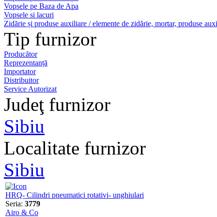
Vopsele pe Baza de Apa
Vopsele si lacuri
Zidărie și produse auxiliare / elemente de zidărie, mortar, produse auxi
Tip furnizor
Producător
Reprezentanță
Importator
Distribuitor
Service Autorizat
Judeţ furnizor
Sibiu
Localitate furnizor
Sibiu
HRQ- Cilindri pneumatici rotativi- unghiulari
Seria:
3779
Airo & Co