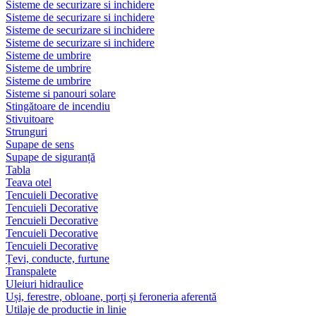
Sisteme de securizare si inchidere
Sisteme de securizare si inchidere
Sisteme de securizare si inchidere
Sisteme de securizare si inchidere
Sisteme de umbrire
Sisteme de umbrire
Sisteme de umbrire
Sisteme si panouri solare
Stingătoare de incendiu
Stivuitoare
Strunguri
Supape de sens
Supape de siguranță
Tabla
Teava otel
Tencuieli Decorative
Tencuieli Decorative
Tencuieli Decorative
Tencuieli Decorative
Tencuieli Decorative
Țevi, conducte, furtune
Transpalete
Uleiuri hidraulice
Uși, ferestre, obloane, porți și feroneria aferentă
Utilaje de productie in linie