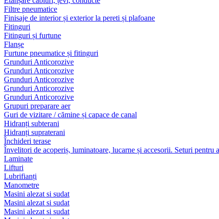
Etanșare cabluri, țevi, conducte
Filtre pneumatice
Finisaje de interior și exterior la pereti și plafoane
Fitinguri
Fitinguri și furtune
Flanșe
Furtune pneumatice și fitinguri
Grunduri Anticorozive
Grunduri Anticorozive
Grunduri Anticorozive
Grunduri Anticorozive
Grunduri Anticorozive
Grupuri preparare aer
Guri de vizitare / cămine și capace de canal
Hidranți subterani
Hidranți supraterani
Închideri terase
Învelitori de acoperiș, luminatoare, lucarne și accesorii. Seturi pentru 
Laminate
Lifturi
Lubrifianți
Manometre
Masini alezat si sudat
Masini alezat si sudat
Masini alezat si sudat