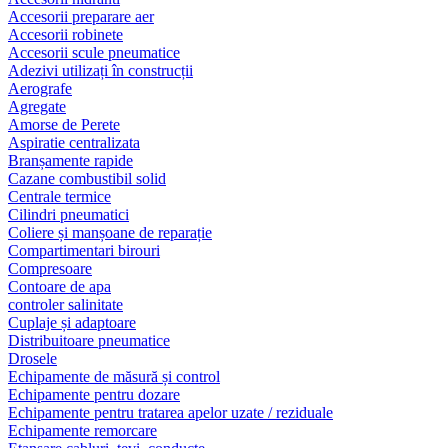
Accesorii preparare aer
Accesorii robinete
Accesorii scule pneumatice
Adezivi utilizați în construcții
Aerografe
Agregate
Amorse de Perete
Aspiratie centralizata
Branșamente rapide
Cazane combustibil solid
Centrale termice
Cilindri pneumatici
Coliere și manșoane de reparație
Compartimentari birouri
Compresoare
Contoare de apa
controler salinitate
Cuplaje și adaptoare
Distribuitoare pneumatice
Drosele
Echipamente de măsură și control
Echipamente pentru dozare
Echipamente pentru tratarea apelor uzate / reziduale
Echipamente remorcare