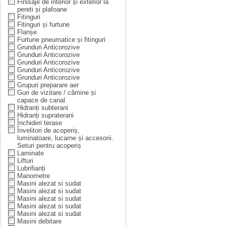
Finisaje de interior și exterior la
pereti și plafoane
Fitinguri
Fitinguri și furtune
Flanșe
Furtune pneumatice și fitinguri
Grunduri Anticorozive
Grunduri Anticorozive
Grunduri Anticorozive
Grunduri Anticorozive
Grunduri Anticorozive
Grupuri preparare aer
Guri de vizitare / cămine și
capace de canal
Hidranți subterani
Hidranți supraterani
Închideri terase
Învelitori de acoperiș,
luminatoare, lucarne și accesorii.
Seturi pentru acoperiș
Laminate
Lifturi
Lubrifianți
Manometre
Masini alezat si sudat
Masini alezat si sudat
Masini alezat si sudat
Masini alezat si sudat
Masini alezat si sudat
Masini debitare