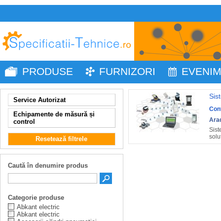
PRODUSE
FURNIZORI
EVENI
Sis
Service Autorizat
Con
Echipamente de măsură și
Ara
control
Sist
solu
Resetează filtrele
Caută în denumire produs
Categorie produse
Abkant electric
Abkant electric