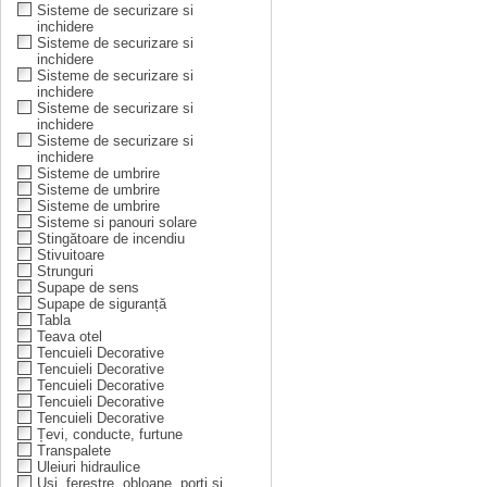
Sisteme de securizare si
inchidere
Sisteme de securizare si
inchidere
Sisteme de securizare si
inchidere
Sisteme de securizare si
inchidere
Sisteme de securizare si
inchidere
Sisteme de umbrire
Sisteme de umbrire
Sisteme de umbrire
Sisteme si panouri solare
Stingătoare de incendiu
Stivuitoare
Strunguri
Supape de sens
Supape de siguranță
Tabla
Teava otel
Tencuieli Decorative
Tencuieli Decorative
Tencuieli Decorative
Tencuieli Decorative
Tencuieli Decorative
Țevi, conducte, furtune
Transpalete
Uleiuri hidraulice
Uși, ferestre, obloane, porți și