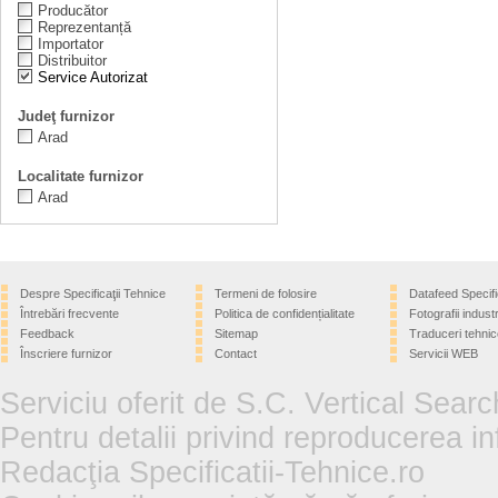
Producător
Reprezentanță
Importator
Distribuitor
Service Autorizat
Judeţ furnizor
Arad
Localitate furnizor
Arad
Despre Specificaţii Tehnice
Termeni de folosire
Datafeed Specifi
Întrebări frecvente
Politica de confidențialitate
Fotografii industr
Feedback
Sitemap
Traduceri tehnic
Înscriere furnizor
Contact
Servicii WEB
Serviciu oferit de S.C. Vertical Sear
Pentru detalii privind reproducerea in
Redacţia Specificatii-Tehnice.ro