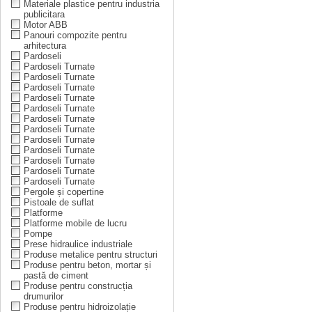
Materiale plastice pentru industria
publicitara
Motor ABB
Panouri compozite pentru
arhitectura
Pardoseli
Pardoseli Turnate
Pardoseli Turnate
Pardoseli Turnate
Pardoseli Turnate
Pardoseli Turnate
Pardoseli Turnate
Pardoseli Turnate
Pardoseli Turnate
Pardoseli Turnate
Pardoseli Turnate
Pardoseli Turnate
Pardoseli Turnate
Pergole și copertine
Pistoale de suflat
Platforme
Platforme mobile de lucru
Pompe
Prese hidraulice industriale
Produse metalice pentru structuri
Produse pentru beton, mortar și
pastă de ciment
Produse pentru construcția
drumurilor
Produse pentru hidroizolație