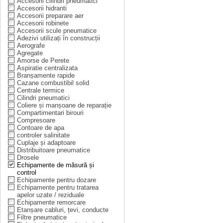
Accesorii cilindri pneumatici
Accesorii hidranti
Accesorii preparare aer
Accesorii robinete
Accesorii scule pneumatice
Adezivi utilizați în construcții
Aerografe
Agregate
Amorse de Perete
Aspiratie centralizata
Branșamente rapide
Cazane combustibil solid
Centrale termice
Cilindri pneumatici
Coliere și manșoane de reparație
Compartimentari birouri
Compresoare
Contoare de apa
controler salinitate
Cuplaje și adaptoare
Distribuitoare pneumatice
Drosele
Echipamente de măsură și
control
Echipamente pentru dozare
Echipamente pentru tratarea
apelor uzate / reziduale
Echipamente remorcare
Etanșare cabluri, țevi, conducte
Filtre pneumatice