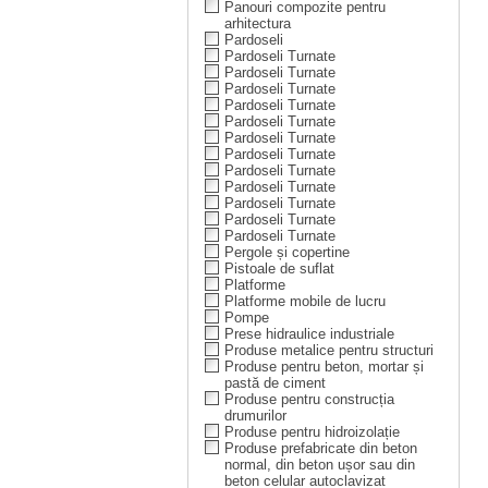
Panouri compozite pentru
arhitectura
Pardoseli
Pardoseli Turnate
Pardoseli Turnate
Pardoseli Turnate
Pardoseli Turnate
Pardoseli Turnate
Pardoseli Turnate
Pardoseli Turnate
Pardoseli Turnate
Pardoseli Turnate
Pardoseli Turnate
Pardoseli Turnate
Pardoseli Turnate
Pergole și copertine
Pistoale de suflat
Platforme
Platforme mobile de lucru
Pompe
Prese hidraulice industriale
Produse metalice pentru structuri
Produse pentru beton, mortar și
pastă de ciment
Produse pentru construcția
drumurilor
Produse pentru hidroizolație
Produse prefabricate din beton
normal, din beton ușor sau din
beton celular autoclavizat