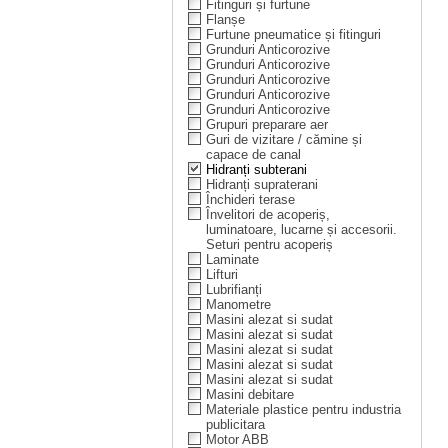
Fitinguri și furtune
Flanșe
Furtune pneumatice și fitinguri
Grunduri Anticorozive
Grunduri Anticorozive
Grunduri Anticorozive
Grunduri Anticorozive
Grunduri Anticorozive
Grupuri preparare aer
Guri de vizitare / cămine și
capace de canal
Hidranți subterani
Hidranți supraterani
Închideri terase
Învelitori de acoperiș,
luminatoare, lucarne și accesorii.
Seturi pentru acoperiș
Laminate
Lifturi
Lubrifianți
Manometre
Masini alezat si sudat
Masini alezat si sudat
Masini alezat si sudat
Masini alezat si sudat
Masini alezat si sudat
Masini debitare
Materiale plastice pentru industria
publicitara
Motor ABB