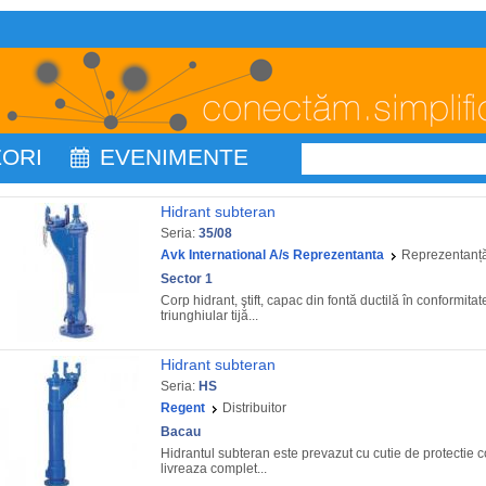
ZORI
EVENIMENTE
Hidrant subteran
Seria:
35/08
Avk International A/s Reprezentanta
Reprezentanț
Sector 1
Corp hidrant, ştift, capac din fontă ductilă în conformit
triunghiular tijă...
Hidrant subteran
Seria:
HS
Regent
Distribuitor
Bacau
Hidrantul subteran este prevazut cu cutie de protectie c
livreaza complet...