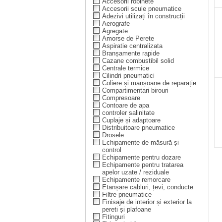
Accesorii robinete
Accesorii scule pneumatice
Adezivi utilizați în construcții
Aerografe
Agregate
Amorse de Perete
Aspiratie centralizata
Branșamente rapide
Cazane combustibil solid
Centrale termice
Cilindri pneumatici
Coliere și manșoane de reparație
Compartimentari birouri
Compresoare
Contoare de apa
controler salinitate
Cuplaje și adaptoare
Distribuitoare pneumatice
Drosele
Echipamente de măsură și
control
Echipamente pentru dozare
Echipamente pentru tratarea
apelor uzate / reziduale
Echipamente remorcare
Etanșare cabluri, țevi, conducte
Filtre pneumatice
Finisaje de interior și exterior la
pereti și plafoane
Fitinguri