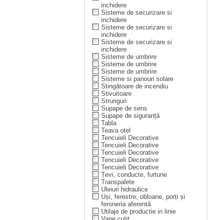
inchidere
Sisteme de securizare si
inchidere
Sisteme de securizare si
inchidere
Sisteme de securizare si
inchidere
Sisteme de umbrire
Sisteme de umbrire
Sisteme de umbrire
Sisteme si panouri solare
Stingătoare de incendiu
Stivuitoare
Strunguri
Supape de sens
Supape de siguranță
Tabla
Teava otel
Tencuieli Decorative
Tencuieli Decorative
Tencuieli Decorative
Tencuieli Decorative
Tencuieli Decorative
Țevi, conducte, furtune
Transpalete
Uleiuri hidraulice
Uși, ferestre, obloane, porți și
feroneria aferentă
Utilaje de productie in linie
Vane cuțit