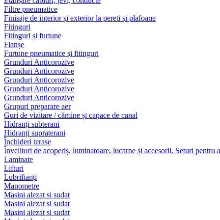
Etanșare cabluri, țevi, conducte
Filtre pneumatice
Finisaje de interior și exterior la pereti și plafoane
Fitinguri
Fitinguri și furtune
Flanșe
Furtune pneumatice și fitinguri
Grunduri Anticorozive
Grunduri Anticorozive
Grunduri Anticorozive
Grunduri Anticorozive
Grunduri Anticorozive
Grupuri preparare aer
Guri de vizitare / cămine și capace de canal
Hidranți subterani
Hidranți supraterani
Închideri terase
Învelitori de acoperiș, luminatoare, lucarne și accesorii. Seturi pentru 
Laminate
Lifturi
Lubrifianți
Manometre
Masini alezat si sudat
Masini alezat si sudat
Masini alezat si sudat