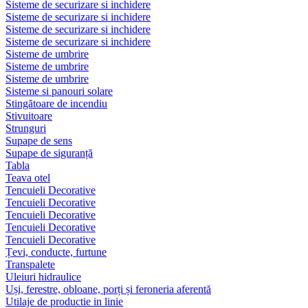
Sisteme de securizare si inchidere
Sisteme de securizare si inchidere
Sisteme de securizare si inchidere
Sisteme de securizare si inchidere
Sisteme de umbrire
Sisteme de umbrire
Sisteme de umbrire
Sisteme si panouri solare
Stingătoare de incendiu
Stivuitoare
Strunguri
Supape de sens
Supape de siguranță
Tabla
Teava otel
Tencuieli Decorative
Tencuieli Decorative
Tencuieli Decorative
Tencuieli Decorative
Tencuieli Decorative
Țevi, conducte, furtune
Transpalete
Uleiuri hidraulice
Uși, ferestre, obloane, porți și feroneria aferentă
Utilaje de productie in linie