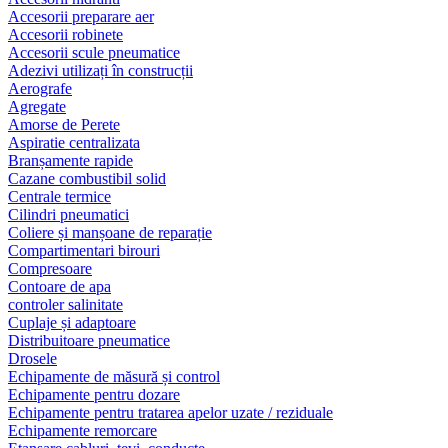
Accesorii preparare aer
Accesorii robinete
Accesorii scule pneumatice
Adezivi utilizați în construcții
Aerografe
Agregate
Amorse de Perete
Aspiratie centralizata
Branșamente rapide
Cazane combustibil solid
Centrale termice
Cilindri pneumatici
Coliere și manșoane de reparație
Compartimentari birouri
Compresoare
Contoare de apa
controler salinitate
Cuplaje și adaptoare
Distribuitoare pneumatice
Drosele
Echipamente de măsură și control
Echipamente pentru dozare
Echipamente pentru tratarea apelor uzate / reziduale
Echipamente remorcare