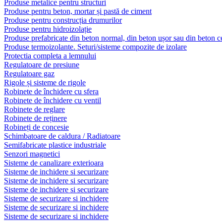
Produse metalice pentru structuri
Produse pentru beton, mortar și pastă de ciment
Produse pentru construcția drumurilor
Produse pentru hidroizolație
Produse prefabricate din beton normal, din beton ușor sau din beton ce
Produse termoizolante. Seturi/sisteme compozite de izolare
Protectia completa a lemnului
Regulatoare de presiune
Regulatoare gaz
Rigole și sisteme de rigole
Robinete de închidere cu sfera
Robinete de închidere cu ventil
Robinete de reglare
Robinete de reținere
Robineți de concesie
Schimbatoare de caldura / Radiatoare
Semifabricate plastice industriale
Senzori magnetici
Sisteme de canalizare exterioara
Sisteme de inchidere si securizare
Sisteme de inchidere si securizare
Sisteme de inchidere si securizare
Sisteme de securizare si inchidere
Sisteme de securizare si inchidere
Sisteme de securizare si inchidere