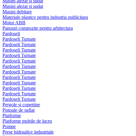
Masini alezat si sudat
Masini alezat si sudat
Masini debitare
Materiale plastice pentru industria publicitara
Motor ABB
Panouri compozite pentru arhitectura
Pardoseli
Pardoseli Turnate
Pardoseli Turnate
Pardoseli Turnate
Pardoseli Turnate
Pardoseli Turnate
Pardoseli Turnate
Pardoseli Turnate
Pardoseli Turnate
Pardoseli Turnate
Pardoseli Turnate
Pardoseli Turnate
Pardoseli Turnate
Pergole și copertine
Pistoale de suflat
Platforme
Platforme mobile de lucru
Pompe
Prese hidraulice industriale