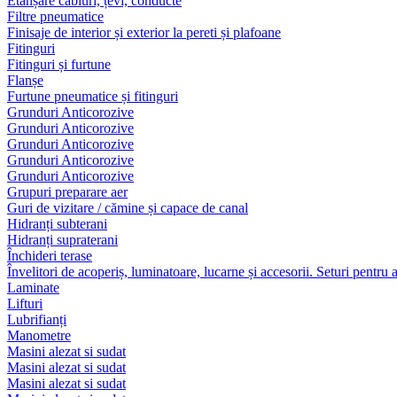
Etanșare cabluri, țevi, conducte
Filtre pneumatice
Finisaje de interior și exterior la pereti și plafoane
Fitinguri
Fitinguri și furtune
Flanșe
Furtune pneumatice și fitinguri
Grunduri Anticorozive
Grunduri Anticorozive
Grunduri Anticorozive
Grunduri Anticorozive
Grunduri Anticorozive
Grupuri preparare aer
Guri de vizitare / cămine și capace de canal
Hidranți subterani
Hidranți supraterani
Închideri terase
Învelitori de acoperiș, luminatoare, lucarne și accesorii. Seturi pentru 
Laminate
Lifturi
Lubrifianți
Manometre
Masini alezat si sudat
Masini alezat si sudat
Masini alezat si sudat