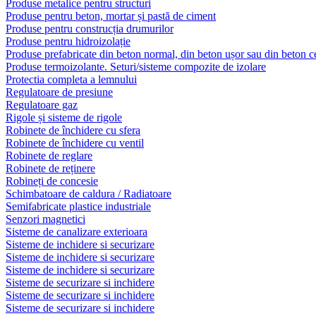
Produse metalice pentru structuri
Produse pentru beton, mortar și pastă de ciment
Produse pentru construcția drumurilor
Produse pentru hidroizolație
Produse prefabricate din beton normal, din beton ușor sau din beton ce
Produse termoizolante. Seturi/sisteme compozite de izolare
Protectia completa a lemnului
Regulatoare de presiune
Regulatoare gaz
Rigole și sisteme de rigole
Robinete de închidere cu sfera
Robinete de închidere cu ventil
Robinete de reglare
Robinete de reținere
Robineți de concesie
Schimbatoare de caldura / Radiatoare
Semifabricate plastice industriale
Senzori magnetici
Sisteme de canalizare exterioara
Sisteme de inchidere si securizare
Sisteme de inchidere si securizare
Sisteme de inchidere si securizare
Sisteme de securizare si inchidere
Sisteme de securizare si inchidere
Sisteme de securizare si inchidere