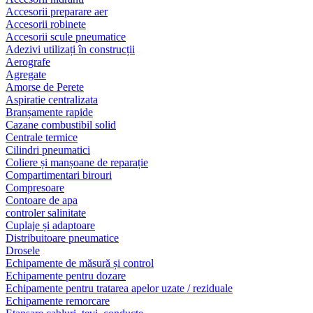
Accesorii preparare aer
Accesorii robinete
Accesorii scule pneumatice
Adezivi utilizați în construcții
Aerografe
Agregate
Amorse de Perete
Aspiratie centralizata
Branșamente rapide
Cazane combustibil solid
Centrale termice
Cilindri pneumatici
Coliere și manșoane de reparație
Compartimentari birouri
Compresoare
Contoare de apa
controler salinitate
Cuplaje și adaptoare
Distribuitoare pneumatice
Drosele
Echipamente de măsură și control
Echipamente pentru dozare
Echipamente pentru tratarea apelor uzate / reziduale
Echipamente remorcare