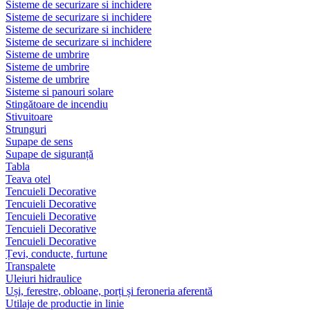
Sisteme de securizare si inchidere
Sisteme de securizare si inchidere
Sisteme de securizare si inchidere
Sisteme de securizare si inchidere
Sisteme de umbrire
Sisteme de umbrire
Sisteme de umbrire
Sisteme si panouri solare
Stingătoare de incendiu
Stivuitoare
Strunguri
Supape de sens
Supape de siguranță
Tabla
Teava otel
Tencuieli Decorative
Tencuieli Decorative
Tencuieli Decorative
Tencuieli Decorative
Tencuieli Decorative
Țevi, conducte, furtune
Transpalete
Uleiuri hidraulice
Uși, ferestre, obloane, porți și feroneria aferentă
Utilaje de productie in linie