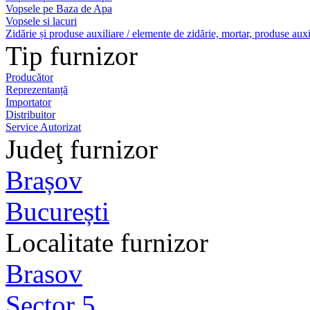
Vopsele pe Baza de Apa
Vopsele si lacuri
Zidărie și produse auxiliare / elemente de zidărie, mortar, produse auxi
Tip furnizor
Producător
Reprezentanță
Importator
Distribuitor
Service Autorizat
Judeţ furnizor
Brașov
București
Localitate furnizor
Brasov
Sector 5