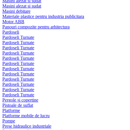
Masini alezat si sudat
Masini alezat si sudat
Masini debitare
Materiale plastice pentru industria publicitara
Motor ABB
Panouri compozite pentru arhitectura
Pardoseli
Pardoseli Turnate
Pardoseli Turnate
Pardoseli Turnate
Pardoseli Turnate
Pardoseli Turnate
Pardoseli Turnate
Pardoseli Turnate
Pardoseli Turnate
Pardoseli Turnate
Pardoseli Turnate
Pardoseli Turnate
Pardoseli Turnate
Pergole și copertine
Pistoale de suflat
Platforme
Platforme mobile de lucru
Pompe
Prese hidraulice industriale