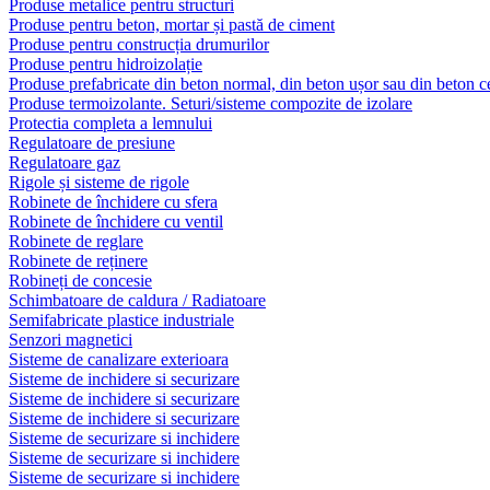
Produse metalice pentru structuri
Produse pentru beton, mortar și pastă de ciment
Produse pentru construcția drumurilor
Produse pentru hidroizolație
Produse prefabricate din beton normal, din beton ușor sau din beton ce
Produse termoizolante. Seturi/sisteme compozite de izolare
Protectia completa a lemnului
Regulatoare de presiune
Regulatoare gaz
Rigole și sisteme de rigole
Robinete de închidere cu sfera
Robinete de închidere cu ventil
Robinete de reglare
Robinete de reținere
Robineți de concesie
Schimbatoare de caldura / Radiatoare
Semifabricate plastice industriale
Senzori magnetici
Sisteme de canalizare exterioara
Sisteme de inchidere si securizare
Sisteme de inchidere si securizare
Sisteme de inchidere si securizare
Sisteme de securizare si inchidere
Sisteme de securizare si inchidere
Sisteme de securizare si inchidere