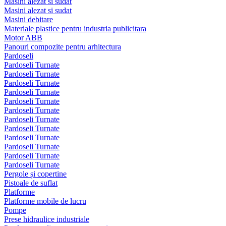
Masini alezat si sudat
Masini alezat si sudat
Masini debitare
Materiale plastice pentru industria publicitara
Motor ABB
Panouri compozite pentru arhitectura
Pardoseli
Pardoseli Turnate
Pardoseli Turnate
Pardoseli Turnate
Pardoseli Turnate
Pardoseli Turnate
Pardoseli Turnate
Pardoseli Turnate
Pardoseli Turnate
Pardoseli Turnate
Pardoseli Turnate
Pardoseli Turnate
Pardoseli Turnate
Pergole și copertine
Pistoale de suflat
Platforme
Platforme mobile de lucru
Pompe
Prese hidraulice industriale