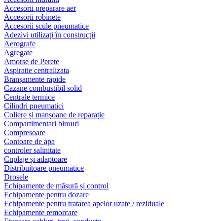
Accesorii preparare aer
Accesorii robinete
Accesorii scule pneumatice
Adezivi utilizați în construcții
Aerografe
Agregate
Amorse de Perete
Aspiratie centralizata
Branșamente rapide
Cazane combustibil solid
Centrale termice
Cilindri pneumatici
Coliere și manșoane de reparație
Compartimentari birouri
Compresoare
Contoare de apa
controler salinitate
Cuplaje și adaptoare
Distribuitoare pneumatice
Drosele
Echipamente de măsură și control
Echipamente pentru dozare
Echipamente pentru tratarea apelor uzate / reziduale
Echipamente remorcare