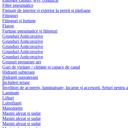
Etanșare cabluri, țevi, conducte
Filtre pneumatice
Finisaje de interior și exterior la pereti și plafoane
Fitinguri
Fitinguri și furtune
Flanșe
Furtune pneumatice și fitinguri
Grunduri Anticorozive
Grunduri Anticorozive
Grunduri Anticorozive
Grunduri Anticorozive
Grunduri Anticorozive
Grupuri preparare aer
Guri de vizitare / cămine și capace de canal
Hidranți subterani
Hidranți supraterani
Închideri terase
Învelitori de acoperiș, luminatoare, lucarne și accesorii. Seturi pentru 
Laminate
Lifturi
Lubrifianți
Manometre
Masini alezat si sudat
Masini alezat si sudat
Masini alezat si sudat