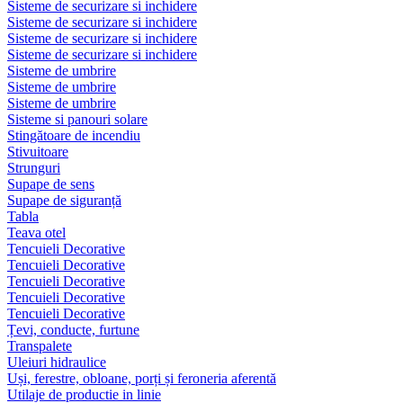
Sisteme de securizare si inchidere
Sisteme de securizare si inchidere
Sisteme de securizare si inchidere
Sisteme de securizare si inchidere
Sisteme de umbrire
Sisteme de umbrire
Sisteme de umbrire
Sisteme si panouri solare
Stingătoare de incendiu
Stivuitoare
Strunguri
Supape de sens
Supape de siguranță
Tabla
Teava otel
Tencuieli Decorative
Tencuieli Decorative
Tencuieli Decorative
Tencuieli Decorative
Tencuieli Decorative
Țevi, conducte, furtune
Transpalete
Uleiuri hidraulice
Uși, ferestre, obloane, porți și feroneria aferentă
Utilaje de productie in linie