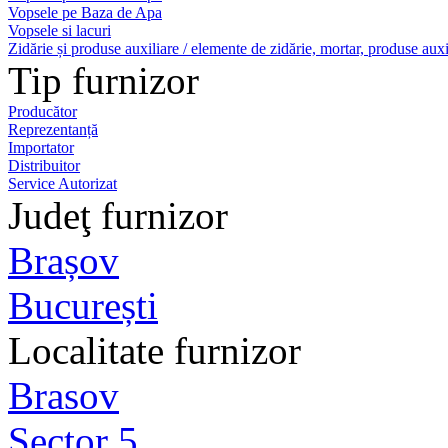
Vopsele pe Baza de Apa
Vopsele si lacuri
Zidărie și produse auxiliare / elemente de zidărie, mortar, produse auxi
Tip furnizor
Producător
Reprezentanță
Importator
Distribuitor
Service Autorizat
Judeţ furnizor
Brașov
București
Localitate furnizor
Brasov
Sector 5