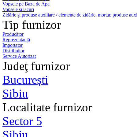
Vopsele pe Baza de Apa
Vopsele si lacuri
Zidărie și produse auxiliare / elemente de zidărie, mortar, produse auxi
Tip furnizor
Producător
Reprezentanță
Importator
Distribuitor
Service Autorizat
Judeţ furnizor
București
Sibiu
Localitate furnizor
Sector 5
Sibiu