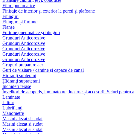
Etanșare cabluri, țevi, conducte
Filtre pneumatice
Finisaje de interior și exterior la pereti și plafoane
Fitinguri
Fitinguri și furtune
Flanșe
Furtune pneumatice și fitinguri
Grunduri Anticorozive
Grunduri Anticorozive
Grunduri Anticorozive
Grunduri Anticorozive
Grunduri Anticorozive
Grupuri preparare aer
Guri de vizitare / cămine și capace de canal
Hidranți subterani
Hidranți supraterani
Închideri terase
Învelitori de acoperiș, luminatoare, lucarne și accesorii. Seturi pentru 
Laminate
Lifturi
Lubrifianți
Manometre
Masini alezat si sudat
Masini alezat si sudat
Masini alezat si sudat