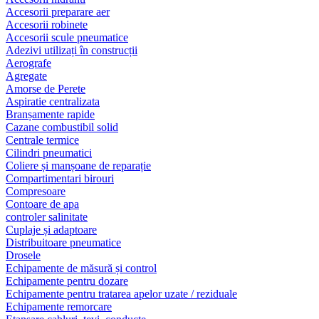
Accesorii preparare aer
Accesorii robinete
Accesorii scule pneumatice
Adezivi utilizați în construcții
Aerografe
Agregate
Amorse de Perete
Aspiratie centralizata
Branșamente rapide
Cazane combustibil solid
Centrale termice
Cilindri pneumatici
Coliere și manșoane de reparație
Compartimentari birouri
Compresoare
Contoare de apa
controler salinitate
Cuplaje și adaptoare
Distribuitoare pneumatice
Drosele
Echipamente de măsură și control
Echipamente pentru dozare
Echipamente pentru tratarea apelor uzate / reziduale
Echipamente remorcare