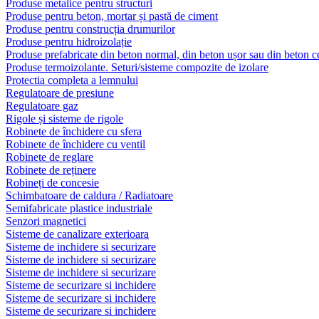
Produse metalice pentru structuri
Produse pentru beton, mortar și pastă de ciment
Produse pentru construcția drumurilor
Produse pentru hidroizolație
Produse prefabricate din beton normal, din beton ușor sau din beton ce
Produse termoizolante. Seturi/sisteme compozite de izolare
Protectia completa a lemnului
Regulatoare de presiune
Regulatoare gaz
Rigole și sisteme de rigole
Robinete de închidere cu sfera
Robinete de închidere cu ventil
Robinete de reglare
Robinete de reținere
Robineți de concesie
Schimbatoare de caldura / Radiatoare
Semifabricate plastice industriale
Senzori magnetici
Sisteme de canalizare exterioara
Sisteme de inchidere si securizare
Sisteme de inchidere si securizare
Sisteme de inchidere si securizare
Sisteme de securizare si inchidere
Sisteme de securizare si inchidere
Sisteme de securizare si inchidere