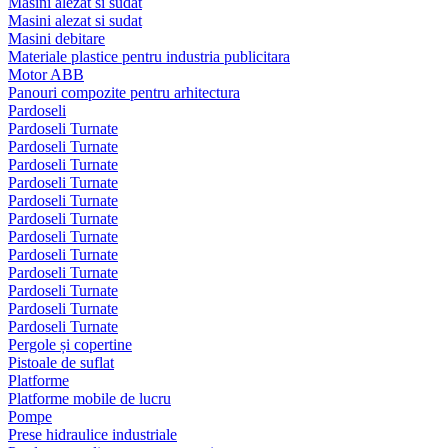
Masini alezat si sudat
Masini alezat si sudat
Masini debitare
Materiale plastice pentru industria publicitara
Motor ABB
Panouri compozite pentru arhitectura
Pardoseli
Pardoseli Turnate
Pardoseli Turnate
Pardoseli Turnate
Pardoseli Turnate
Pardoseli Turnate
Pardoseli Turnate
Pardoseli Turnate
Pardoseli Turnate
Pardoseli Turnate
Pardoseli Turnate
Pardoseli Turnate
Pardoseli Turnate
Pergole și copertine
Pistoale de suflat
Platforme
Platforme mobile de lucru
Pompe
Prese hidraulice industriale