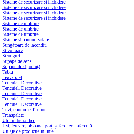
Sisteme de securizare si inchidere
Sisteme de securizare si inchidere
Sisteme de securizare si inchidere
Sisteme de securizare si inchidere
Sisteme de umbrire
Sisteme de umbrire
Sisteme de umbrire
Sisteme si panouri solare
Stingătoare de incendiu
Stivuitoare
Strunguri
Supape de sens
Supape de siguranță
Tabla
Teava otel
Tencuieli Decorative
Tencuieli Decorative
Tencuieli Decorative
Tencuieli Decorative
Tencuieli Decorative
Țevi, conducte, furtune
Transpalete
Uleiuri hidraulice
Uși, ferestre, obloane, porți și feroneria aferentă
Utilaje de productie in linie