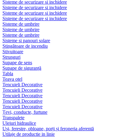
Sisteme de securizare si inchidere
Sisteme de securizare si inchidere
Sisteme de securizare si inchidere
Sisteme de securizare si inchidere
Sisteme de umbrire
Sisteme de umbrire
Sisteme de umbrire
Sisteme si panouri solare
Stingătoare de incendiu
Stivuitoare
Strunguri
Supape de sens
Supape de siguranță
Tabla
Teava otel
Tencuieli Decorative
Tencuieli Decorative
Tencuieli Decorative
Tencuieli Decorative
Tencuieli Decorative
Țevi, conducte, furtune
Transpalete
Uleiuri hidraulice
Uși, ferestre, obloane, porți și feroneria aferentă
Utilaje de productie in linie