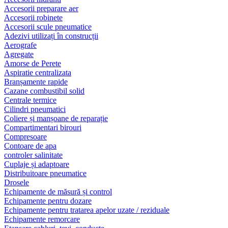
Accesorii preparare aer
Accesorii robinete
Accesorii scule pneumatice
Adezivi utilizați în construcții
Aerografe
Agregate
Amorse de Perete
Aspiratie centralizata
Branșamente rapide
Cazane combustibil solid
Centrale termice
Cilindri pneumatici
Coliere și manșoane de reparație
Compartimentari birouri
Compresoare
Contoare de apa
controler salinitate
Cuplaje și adaptoare
Distribuitoare pneumatice
Drosele
Echipamente de măsură și control
Echipamente pentru dozare
Echipamente pentru tratarea apelor uzate / reziduale
Echipamente remorcare