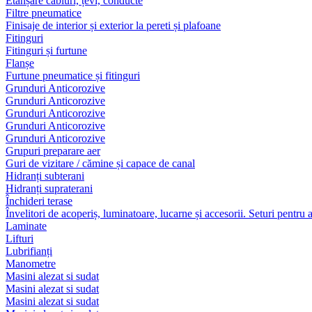
Etanșare cabluri, țevi, conducte
Filtre pneumatice
Finisaje de interior și exterior la pereti și plafoane
Fitinguri
Fitinguri și furtune
Flanșe
Furtune pneumatice și fitinguri
Grunduri Anticorozive
Grunduri Anticorozive
Grunduri Anticorozive
Grunduri Anticorozive
Grunduri Anticorozive
Grupuri preparare aer
Guri de vizitare / cămine și capace de canal
Hidranți subterani
Hidranți supraterani
Închideri terase
Învelitori de acoperiș, luminatoare, lucarne și accesorii. Seturi pentru 
Laminate
Lifturi
Lubrifianți
Manometre
Masini alezat si sudat
Masini alezat si sudat
Masini alezat si sudat