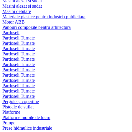
Masini alezat si sudat
Masini alezat si sudat
Masini debitare
Materiale plastice pentru industria publicitara
Motor ABB
Panouri compozite pentru arhitectura
Pardoseli
Pardoseli Turnate
Pardoseli Turnate
Pardoseli Turnate
Pardoseli Turnate
Pardoseli Turnate
Pardoseli Turnate
Pardoseli Turnate
Pardoseli Turnate
Pardoseli Turnate
Pardoseli Turnate
Pardoseli Turnate
Pardoseli Turnate
Pergole și copertine
Pistoale de suflat
Platforme
Platforme mobile de lucru
Pompe
Prese hidraulice industriale