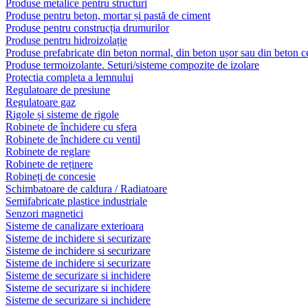
Produse metalice pentru structuri
Produse pentru beton, mortar și pastă de ciment
Produse pentru construcția drumurilor
Produse pentru hidroizolație
Produse prefabricate din beton normal, din beton ușor sau din beton ce
Produse termoizolante. Seturi/sisteme compozite de izolare
Protectia completa a lemnului
Regulatoare de presiune
Regulatoare gaz
Rigole și sisteme de rigole
Robinete de închidere cu sfera
Robinete de închidere cu ventil
Robinete de reglare
Robinete de reținere
Robineți de concesie
Schimbatoare de caldura / Radiatoare
Semifabricate plastice industriale
Senzori magnetici
Sisteme de canalizare exterioara
Sisteme de inchidere si securizare
Sisteme de inchidere si securizare
Sisteme de inchidere si securizare
Sisteme de securizare si inchidere
Sisteme de securizare si inchidere
Sisteme de securizare si inchidere