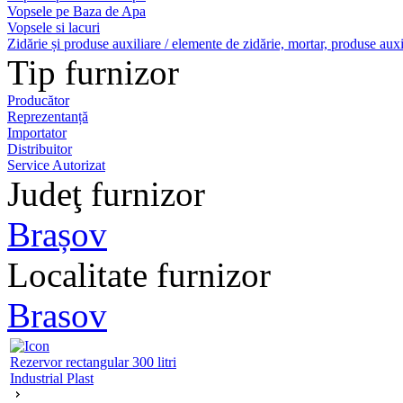
Vopsele pe Baza de Apa
Vopsele si lacuri
Zidărie și produse auxiliare / elemente de zidărie, mortar, produse auxi
Tip furnizor
Producător
Reprezentanță
Importator
Distribuitor
Service Autorizat
Judeţ furnizor
Brașov
Localitate furnizor
Brasov
Rezervor rectangular 300 litri
Industrial Plast