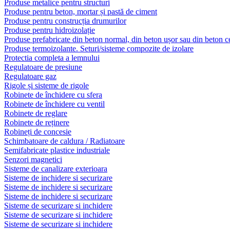
Produse metalice pentru structuri
Produse pentru beton, mortar și pastă de ciment
Produse pentru construcția drumurilor
Produse pentru hidroizolație
Produse prefabricate din beton normal, din beton ușor sau din beton ce
Produse termoizolante. Seturi/sisteme compozite de izolare
Protectia completa a lemnului
Regulatoare de presiune
Regulatoare gaz
Rigole și sisteme de rigole
Robinete de închidere cu sfera
Robinete de închidere cu ventil
Robinete de reglare
Robinete de reținere
Robineți de concesie
Schimbatoare de caldura / Radiatoare
Semifabricate plastice industriale
Senzori magnetici
Sisteme de canalizare exterioara
Sisteme de inchidere si securizare
Sisteme de inchidere si securizare
Sisteme de inchidere si securizare
Sisteme de securizare si inchidere
Sisteme de securizare si inchidere
Sisteme de securizare si inchidere