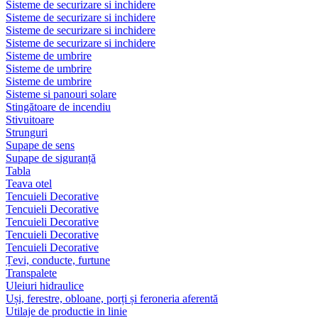
Sisteme de securizare si inchidere
Sisteme de securizare si inchidere
Sisteme de securizare si inchidere
Sisteme de securizare si inchidere
Sisteme de umbrire
Sisteme de umbrire
Sisteme de umbrire
Sisteme si panouri solare
Stingătoare de incendiu
Stivuitoare
Strunguri
Supape de sens
Supape de siguranță
Tabla
Teava otel
Tencuieli Decorative
Tencuieli Decorative
Tencuieli Decorative
Tencuieli Decorative
Tencuieli Decorative
Țevi, conducte, furtune
Transpalete
Uleiuri hidraulice
Uși, ferestre, obloane, porți și feroneria aferentă
Utilaje de productie in linie