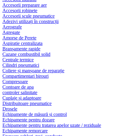
Accesorii preparare aer
Accesorii robinete
Accesorii scule pneumatice
Adezivi utilizați în construcții
Aerografe
Agregate
Amorse de Perete
Aspiratie centralizata
Branșamente rapide
Cazane combustibil solid
Centrale termice
Cilindri pneumatici
Coliere și manșoane de reparație
Compartimentari birouri
Compresoare
Contoare de apa
controler salinitate
Cuplaje și adaptoare
Distribuitoare pneumatice
Drosele
Echipamente de măsură și control
Echipamente pentru dozare
Echipamente pentru tratarea apelor uzate / reziduale
Echipamente remorcare