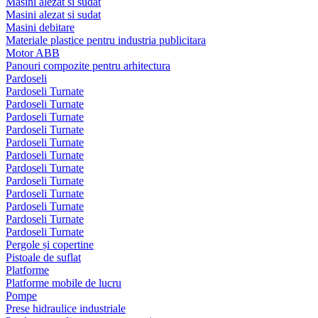
Masini alezat si sudat
Masini alezat si sudat
Masini debitare
Materiale plastice pentru industria publicitara
Motor ABB
Panouri compozite pentru arhitectura
Pardoseli
Pardoseli Turnate
Pardoseli Turnate
Pardoseli Turnate
Pardoseli Turnate
Pardoseli Turnate
Pardoseli Turnate
Pardoseli Turnate
Pardoseli Turnate
Pardoseli Turnate
Pardoseli Turnate
Pardoseli Turnate
Pardoseli Turnate
Pergole și copertine
Pistoale de suflat
Platforme
Platforme mobile de lucru
Pompe
Prese hidraulice industriale