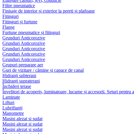
Etanșare cabluri, țevi, conducte
Filtre pneumatice
Finisaje de interior și exterior la pereti și plafoane
Fitinguri
Fitinguri și furtune
Flanșe
Furtune pneumatice și fitinguri
Grunduri Anticorozive
Grunduri Anticorozive
Grunduri Anticorozive
Grunduri Anticorozive
Grunduri Anticorozive
Grupuri preparare aer
Guri de vizitare / cămine și capace de canal
Hidranți subterani
Hidranți supraterani
Închideri terase
Învelitori de acoperiș, luminatoare, lucarne și accesorii. Seturi pentru 
Laminate
Lifturi
Lubrifianți
Manometre
Masini alezat si sudat
Masini alezat si sudat
Masini alezat si sudat