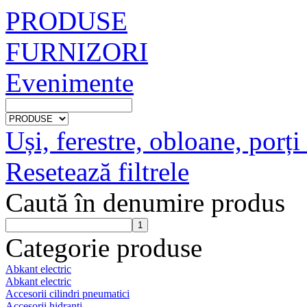
PRODUSE
FURNIZORI
Evenimente
Uși, ferestre, obloane, porți
Resetează filtrele
Caută în denumire produs
Categorie produse
Abkant electric
Abkant electric
Accesorii cilindri pneumatici
Accesorii hidranti