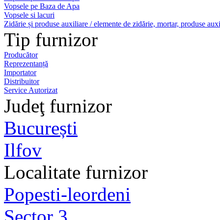
Vopsele pe Baza de Apa
Vopsele si lacuri
Zidărie și produse auxiliare / elemente de zidărie, mortar, produse auxi
Tip furnizor
Producător
Reprezentanță
Importator
Distribuitor
Service Autorizat
Judeţ furnizor
București
Ilfov
Localitate furnizor
Popesti-leordeni
Sector 3